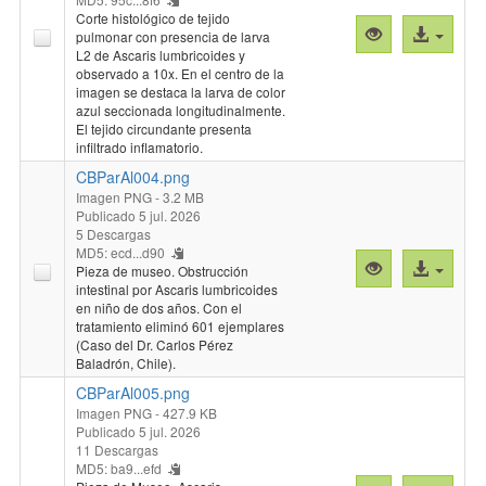
Corte histológico de tejido
Vista
Acceso
pulmonar con presencia de larva
previa
al
L2 de Ascaris lumbricoides y
observado a 10x. En el centro de la
"CBParAl003.p
archivo
imagen se destaca la larva de color
azul seccionada longitudinalmente.
El tejido circundante presenta
infiltrado inflamatorio.
CBParAl004.png
Imagen PNG
- 3.2 MB
Publicado 5 jul. 2026
5 Descargas
MD5: ecd...d90
Vista
Acceso
Pieza de museo. Obstrucción
previa
al
intestinal por Ascaris lumbricoides
en niño de dos años. Con el
"CBParAl004.p
archivo
tratamiento eliminó 601 ejemplares
(Caso del Dr. Carlos Pérez
Baladrón, Chile).
CBParAl005.png
Imagen PNG
- 427.9 KB
Publicado 5 jul. 2026
11 Descargas
MD5: ba9...efd