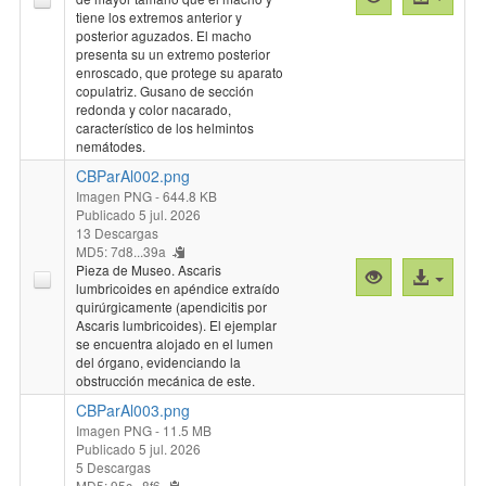
previa
al
tiene los extremos anterior y
posterior aguzados. El macho
"CBParAl001.p
archivo
presenta su un extremo posterior
enroscado, que protege su aparato
copulatriz. Gusano de sección
redonda y color nacarado,
característico de los helmintos
nemátodes.
CBParAl002.png
Imagen PNG
- 644.8 KB
Publicado 5 jul. 2026
13 Descargas
MD5: 7d8...39a
Pieza de Museo. Ascaris
Vista
Acceso
lumbricoides en apéndice extraído
previa
al
quirúrgicamente (apendicitis por
"CBParAl002.p
archivo
Ascaris lumbricoides). El ejemplar
se encuentra alojado en el lumen
del órgano, evidenciando la
obstrucción mecánica de este.
CBParAl003.png
Imagen PNG
- 11.5 MB
Publicado 5 jul. 2026
5 Descargas
MD5: 95c...8f6