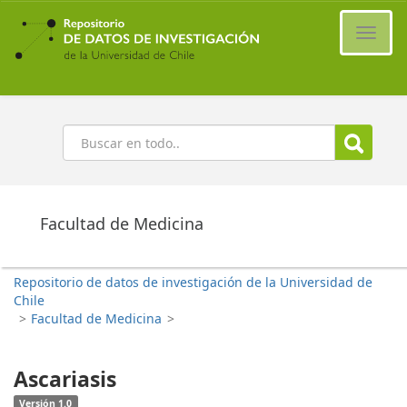
Ir
al
Cambi
contenido
naveg
principal
Buscar
Facultad de Medicina
Repositorio de datos de investigación de la Universidad de
Chile
>
Facultad de Medicina
>
Ascariasis
Versión 1.0