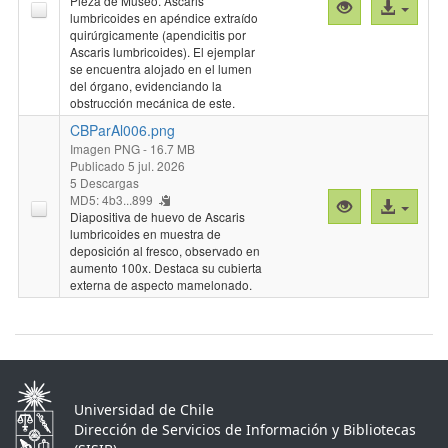
Pieza de Museo. Ascaris
Vista
Acceso
lumbricoides en apéndice extraído
previa
al
quirúrgicamente (apendicitis por
"CBParAl005.p
archivo
Ascaris lumbricoides). El ejemplar
se encuentra alojado en el lumen
del órgano, evidenciando la
obstrucción mecánica de este.
CBParAl006.png
Imagen PNG
- 16.7 MB
Publicado 5 jul. 2026
5 Descargas
MD5: 4b3...899
Vista
Acceso
Diapositiva de huevo de Ascaris
previa
al
lumbricoides en muestra de
"CBParAl006.p
archivo
deposición al fresco, observado en
aumento 100x. Destaca su cubierta
externa de aspecto mamelonado.
Universidad de Chile
Dirección de Servicios de Información y Bibliotecas