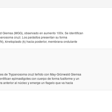
ld Giemsa (MGG), observado en aumento 100x. Se identifican
ypanosoma cruzi. Los parásitos presentan su forma
l (N), kinetoplasto (k) hacia posterior, membrana ondulante
otes de Trypanosoma cruzi teñido con May-Grünwald Giemsa
tifican epimastigotes con cuerpo de forma fusiforme y un
ra anterior al núcleo y emerge un flagelo que va hacia