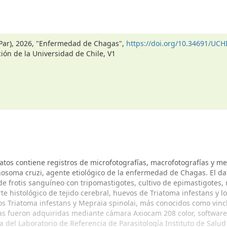
BPar), 2026, "Enfermedad de Chagas",
https://doi.org/10.34691/UCH
ción de la Universidad de Chile, V1
atos contiene registros de microfotografías, macrofotografías y m
osoma cruzi, agente etiológico de la enfermedad de Chagas. El da
e frotis sanguíneo con tripomastigotes, cultivo de epimastigotes,
te histológico de tejido cerebral, huevos de Triatoma infestans y l
os Triatoma infestans y Mepraia spinolai, más conocidos como vin
as fueron adquiridas mediante cámara Axiocam 208 color, software
a del Laboratorio de Referencia de Parasitología Instituto de Salud