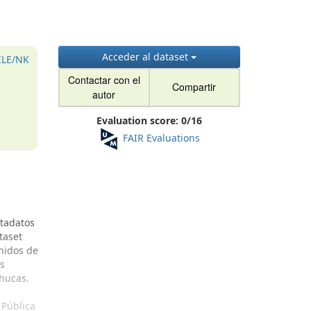
Acceder al dataset
ILE/NK
Contactar con el
Compartir
autor
Evaluation score:
0
/
16
FAIR Evaluations
etadatos
taset
 nidos de
os
chucas.
 Pública