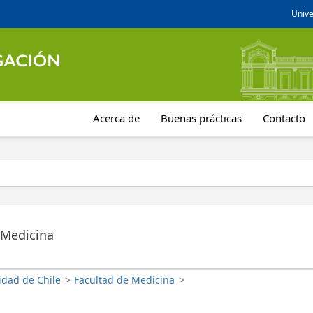
Unive
Acerca de
Buenas prácticas
Contacto
 Medicina
idad de Chile
>
Facultad de Medicina
>