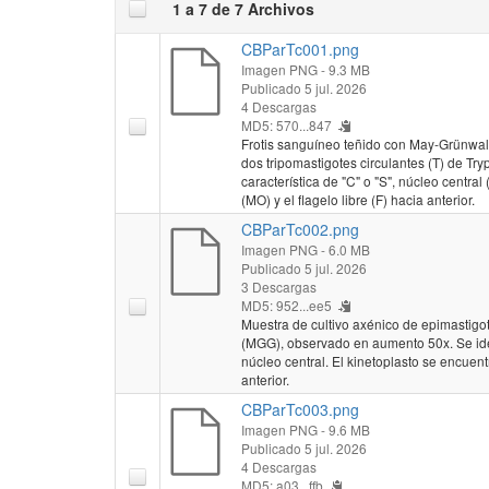
1 a 7 de 7 Archivos
CBParTc001.png
Imagen PNG
- 9.3 MB
Publicado 5 jul. 2026
4 Descargas
MD5: 570...847
Frotis sanguíneo teñido con May-Grünwa
dos tripomastigotes circulantes (T) de Tr
característica de "C" o "S", núcleo centra
(MO) y el flagelo libre (F) hacia anterior.
CBParTc002.png
Imagen PNG
- 6.0 MB
Publicado 5 jul. 2026
3 Descargas
MD5: 952...ee5
Muestra de cultivo axénico de epimastig
(MGG), observado en aumento 50x. Se iden
núcleo central. El kinetoplasto se encuent
anterior.
CBParTc003.png
Imagen PNG
- 9.6 MB
Publicado 5 jul. 2026
4 Descargas
MD5: a03...ffb