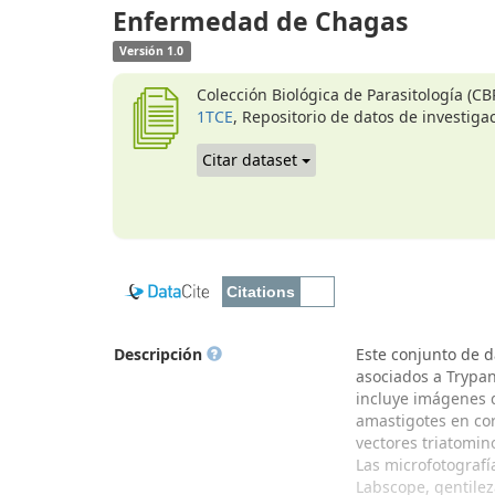
Enfermedad de Chagas
Versión 1.0
Colección Biológica de Parasitología (C
1TCE
, Repositorio de datos de investiga
Citar dataset
Descripción
Este conjunto de d
asociados a Trypan
incluye imágenes d
amastigotes en cor
vectores triatomin
Las microfotografí
Labscope, gentilez