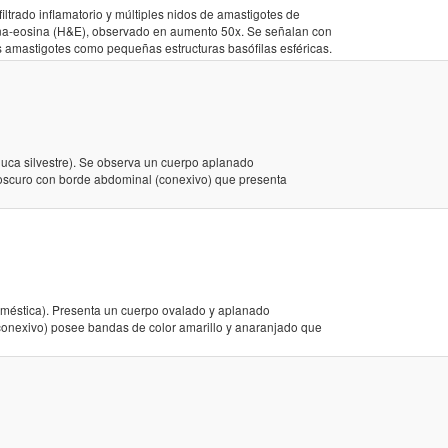
filtrado inflamatorio y múltiples nidos de amastigotes de
na-eosina (H&E), observado en aumento 50x. Se señalan con
los amastigotes como pequeñas estructuras basófilas esféricas.
uca silvestre). Se observa un cuerpo aplanado
 oscuro con borde abdominal (conexivo) que presenta
oméstica). Presenta un cuerpo ovalado y aplanado
conexivo) posee bandas de color amarillo y anaranjado que