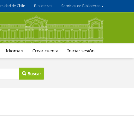
rsidad de Chile
Bibliotecas
Servicios de Bibliotecas
Idioma
Crear cuenta
Iniciar sesión
Buscar