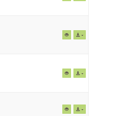
previa
al
"CBParTc003.png"
archivo
Vista
Acceso
previa
al
"CBParTc004.png"
archivo
Vista
Acceso
previa
al
"CBParTc005.png"
archivo
Vista
Acceso
previa
al