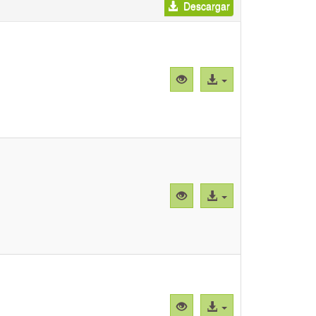
Descargar
Vista
Acceso
previa
al
"CBParTc001.png"
archivo
Vista
Acceso
previa
al
"CBParTc002.png"
archivo
Vista
Acceso