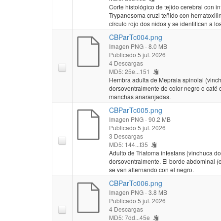
Corte histológico de tejido cerebral con in
Trypanosoma cruzi teñido con hematoxili
círculo rojo dos nidos y se identifican a 
CBParTc004.png
Imagen PNG
- 8.0 MB
Publicado 5 jul. 2026
4 Descargas
MD5: 25e...151
Hembra adulta de Mepraia spinolai (vinch
dorsoventralmente de color negro o café
manchas anaranjadas.
CBParTc005.png
Imagen PNG
- 90.2 MB
Publicado 5 jul. 2026
3 Descargas
MD5: 144...f35
Adulto de Triatoma infestans (vinchuca d
dorsoventralmente. El borde abdominal (
se van alternando con el negro.
CBParTc006.png
Imagen PNG
- 3.8 MB
Publicado 5 jul. 2026
4 Descargas
MD5: 7dd...45e