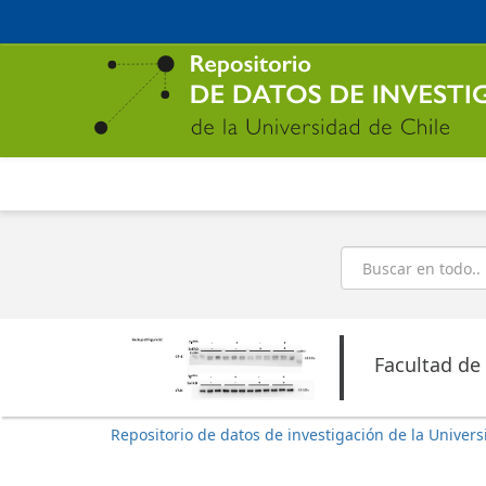
Ir
al
contenido
principal
Buscar
Facultad de
Repositorio de datos de investigación de la Univers