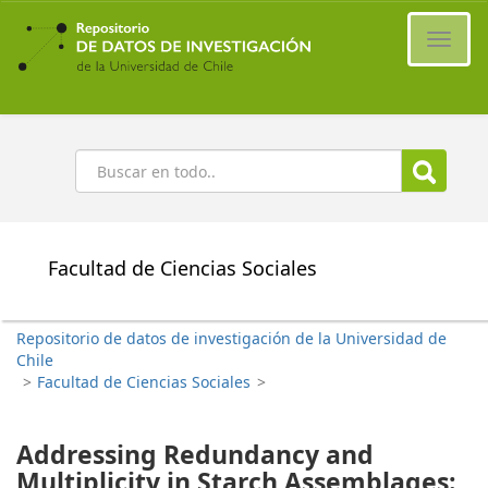
Ir
al
Cambi
contenido
naveg
principal
Buscar
Facultad de Ciencias Sociales
Repositorio de datos de investigación de la Universidad de
Chile
>
Facultad de Ciencias Sociales
>
Addressing Redundancy and
Multiplicity in Starch Assemblages: