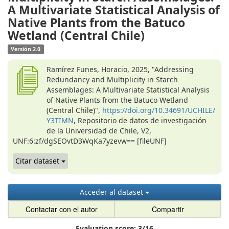
A Multivariate Statistical Analysis of
Native Plants from the Batuco
Wetland (Central Chile)
Versión 2.0
Ramírez Funes, Horacio, 2025, "Addressing
Redundancy and Multiplicity in Starch
Assemblages: A Multivariate Statistical Analysis
of Native Plants from the Batuco Wetland
(Central Chile)",
https://doi.org/10.34691/UCHILE/
Y3TIMN
, Repositorio de datos de investigación
de la Universidad de Chile, V2,
UNF:6:zf/dgSEOvtD3WqKa7yzevw== [fileUNF]
Citar dataset
Acceder al dataset
Contactar con el autor
Compartir
Evaluation score:
3
/
16