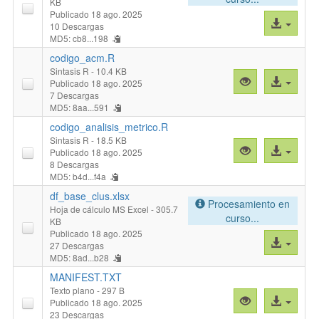
KB
Publicado 18 ago. 2025
Acceso
10 Descargas
al
MD5: cb8...198
archivo
codigo_acm.R
Sintasis R
- 10.4 KB
Vista
Acceso
Publicado 18 ago. 2025
previa
al
7 Descargas
MD5: 8aa...591
"codigo_acm.
archivo
codigo_analisis_metrico.R
Sintasis R
- 18.5 KB
Vista
Acceso
Publicado 18 ago. 2025
previa
al
8 Descargas
MD5: b4d...f4a
"codigo_analis
archivo
df_base_clus.xlsx
Procesamiento en
Hoja de cálculo MS Excel
- 305.7
curso...
KB
Publicado 18 ago. 2025
Acceso
27 Descargas
al
MD5: 8ad...b28
archivo
MANIFEST.TXT
Texto plano
- 297 B
Vista
Acceso
Publicado 18 ago. 2025
previa
al
23 Descargas