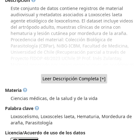
Descripción
Este conjunto de datos contiene registros de material
audiovisual y metadatos asociados a Loxosceles laeta
agente etiológico de loxocelismo. El dataset incluye videos
del artrópodo adulto, muestras clínicas de orina con
hematuria y lesión cutánea por mordedura de la araña.
Procedencia del material: Colección Biológica de
Parasitología (CBPar), NiBG-ICBM, Facultad de Medicina,
Universidad de Chile (Recuperación parcial a través de
Proyecto FIDOP 48/2023 UChile IP Prof. Inés Zulantay.
Material generado por varias generaciones de académicos
parasitólogos de Sede Norte, Dr. Hugo Schenone y
colaboradores y, material procedente de Sede Sur, Dr.
Leer Descripción Completa [+]
Werner Apt y colaboradores, que incluye donaciones de
parasitólogos extranjeros). El fragmento de video de
Materia
ejemplar adulto de Loxosceles laeta vivo, capturado en
Ciencias médicas, de la salud y de la vida
vivienda urbana de la ciudad de Ovalle, fue cedido por Ana
Palabra clave
Zulantay y, el fragmento de video en que se observan
muestras de orina seriada, correspondiente a caso clínico
Loxoscelismo, Loxosceles laeta, Hematuria, Mordedura de
de loxoscelismo cutáneo-visceral, fue cedido por el Dr.
araña, Parasitología
Werner Apt (Unidad de Parasitología, Sede Sur Facultad de
Licencia/Acuerdo de uso de los datos
Medicina). Las imágenes del caso de loxoscelismo cutáneo
fueron gentilmente donadas por el Dr. Antonio Ramirez