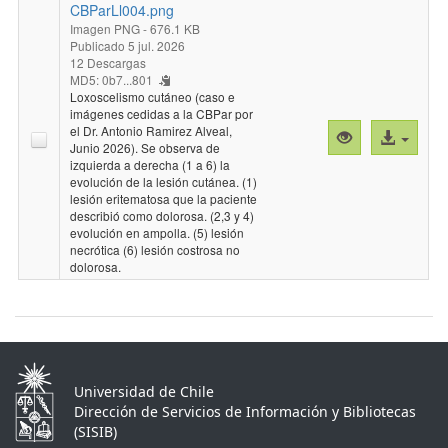
CBParLl004.png
Imagen PNG
- 676.1 KB
Publicado 5 jul. 2026
12 Descargas
MD5: 0b7...801
Loxoscelismo cutáneo (caso e
imágenes cedidas a la CBPar por
el Dr. Antonio Ramirez Alveal,
Vista
Acceso
Junio 2026). Se observa de
previa
al
izquierda a derecha (1 a 6) la
"CBParLl004.p
archivo
evolución de la lesión cutánea. (1)
lesión eritematosa que la paciente
describió como dolorosa. (2,3 y 4)
evolución en ampolla. (5) lesión
necrótica (6) lesión costrosa no
dolorosa.
Universidad de Chile
Dirección de Servicios de Información y Bibliotecas
(SISIB)