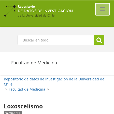
Ir
al
Cambi
contenido
naveg
principal
Buscar
Facultad de Medicina
Repositorio de datos de investigación de la Universidad de
Chile
>
Facultad de Medicina
>
Loxoscelismo
Versión 1.0