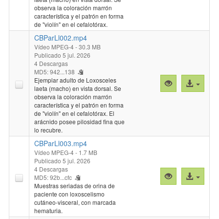
"CBParLl001.
archivo
observa la coloración marrón
característica y el patrón en forma
de "violín" en el cefalotórax.
CBParLl002.mp4
Vídeo MPEG-4
- 30.3 MB
Publicado 5 jul. 2026
4 Descargas
MD5: 942...138
Ejemplar adulto de Loxosceles
Vista
Acceso
laeta (macho) en vista dorsal. Se
previa
al
observa la coloración marrón
"CBParLl002.
archivo
característica y el patrón en forma
de "violín" en el cefalotórax. El
arácnido posee pilosidad fina que
lo recubre.
CBParLl003.mp4
Vídeo MPEG-4
- 1.7 MB
Publicado 5 jul. 2026
4 Descargas
Vista
Acceso
MD5: 92b...cfc
previa
al
Muestras seriadas de orina de
paciente con loxoscelismo
"CBParLl003.
archivo
cutáneo-visceral, con marcada
hematuria.