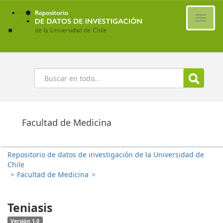
Ir
al
Cambi
contenido
naveg
principal
Buscar
Facultad de Medicina
Repositorio de datos de investigación de la Universidad de
Chile
>
Facultad de Medicina
>
Teniasis
Versión 1.0