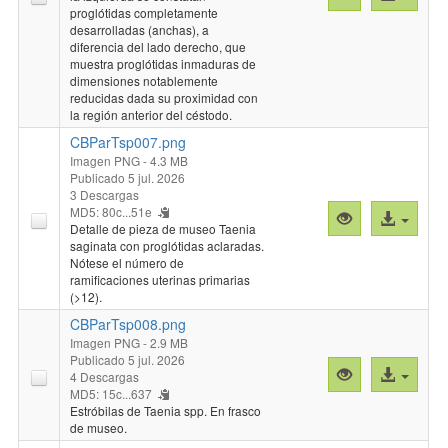
previa
al
proglótidas completamente
desarrolladas (anchas), a
"CBParTsp006
archivo
diferencia del lado derecho, que
muestra proglótidas inmaduras de
dimensiones notablemente
reducidas dada su proximidad con
la región anterior del céstodo.
CBParTsp007.png
Imagen PNG
- 4.3 MB
Publicado 5 jul. 2026
3 Descargas
MD5: 80c...51e
Vista
Acceso
Detalle de pieza de museo Taenia
previa
al
saginata con proglótidas aclaradas.
"CBParTsp007
archivo
Nótese el número de
ramificaciones uterinas primarias
(>12).
CBParTsp008.png
Imagen PNG
- 2.9 MB
Publicado 5 jul. 2026
Vista
Acceso
4 Descargas
previa
al
MD5: 15c...637
Estróbilas de Taenia spp. En frasco
"CBParTsp008
archivo
de museo.