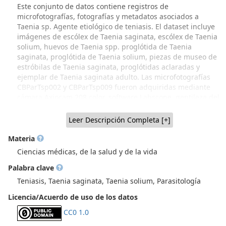
Este conjunto de datos contiene registros de
microfotografías, fotografías y metadatos asociados a
Taenia sp. Agente etiológico de teniasis. El dataset incluye
imágenes de escólex de Taenia saginata, escólex de Taenia
solium, huevos de Taenia spp. proglótida de Taenia
saginata, proglótida de Taenia solium, piezas de museo de
estróbilas de Taenia saginata, proglótidas aclaradas y
ejemplar de Taenia saginata adulto. Las microfotografías
CBParTsp002 y CBParTsp009 fueron adquiridas mediante
cámara Axiocam 208 color, software Labscope, gentileza del
Laboratorio de Referencia de Parasitología, Instituto de
Salud Pública (ISP). Las microfotografías CBParTsp001,
Leer Descripción Completa [+]
CBParTsp003 y CBParTsp004 fueron adquiridas con cámara
Nikon Digital Sight DS-5M, software NIS-Elements, gentileza
Materia
del Laboratorio de Referencia de Parasitología, Instituto de
Ciencias médicas, de la salud y de la vida
Salud Pública (ISP). Las fotografías en primer plano fueron
Palabra clave
adquiridas con cámara Canon EOS 1D X, por el fotógrafo Sr.
Rodrigo Contreras. Procedencia del material: Colección
Teniasis, Taenia saginata, Taenia solium, Parasitología
Biológica de Parasitología (CBPar), NiBG-ICBM, Facultad de
Licencia/Acuerdo de uso de los datos
Medicina, Universidad de Chile (Recuperación parcial a
través de Proyecto FIDOP 48/2023 UChile IP Prof. Inés
CC0 1.0
Zulantay. Material generado por varias generaciones de