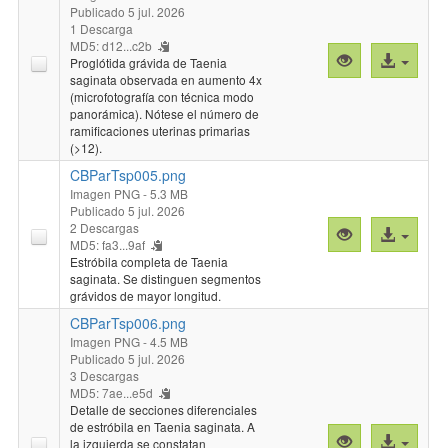
Publicado 5 jul. 2026
1 Descarga
MD5: d12...c2b
Vista
Acceso
Proglótida grávida de Taenia
previa
al
saginata observada en aumento 4x
(microfotografía con técnica modo
"CBParTsp004
archivo
panorámica). Nótese el número de
ramificaciones uterinas primarias
(>12).
CBParTsp005.png
Imagen PNG
- 5.3 MB
Publicado 5 jul. 2026
2 Descargas
Vista
Acceso
MD5: fa3...9af
previa
al
Estróbila completa de Taenia
"CBParTsp005
archivo
saginata. Se distinguen segmentos
grávidos de mayor longitud.
CBParTsp006.png
Imagen PNG
- 4.5 MB
Publicado 5 jul. 2026
3 Descargas
MD5: 7ae...e5d
Detalle de secciones diferenciales
de estróbila en Taenia saginata. A
Vista
Acceso
la izquierda se constatan