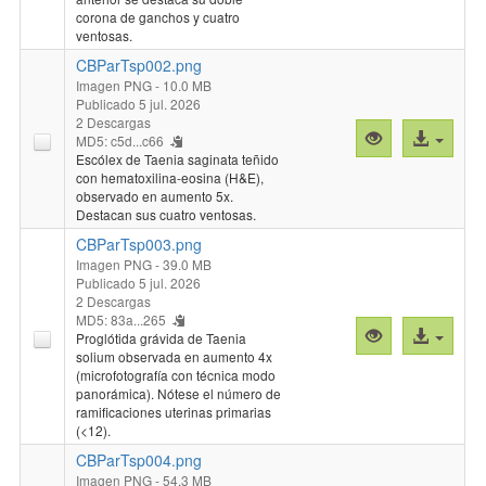
corona de ganchos y cuatro
ventosas.
CBParTsp002.png
Imagen PNG
- 10.0 MB
Publicado 5 jul. 2026
2 Descargas
Vista
Acceso
MD5: c5d...c66
previa
al
Escólex de Taenia saginata teñido
con hematoxilina-eosina (H&E),
"CBParTsp002
archivo
observado en aumento 5x.
Destacan sus cuatro ventosas.
CBParTsp003.png
Imagen PNG
- 39.0 MB
Publicado 5 jul. 2026
2 Descargas
MD5: 83a...265
Vista
Acceso
Proglótida grávida de Taenia
previa
al
solium observada en aumento 4x
(microfotografía con técnica modo
"CBParTsp003
archivo
panorámica). Nótese el número de
ramificaciones uterinas primarias
(<12).
CBParTsp004.png
Imagen PNG
- 54.3 MB