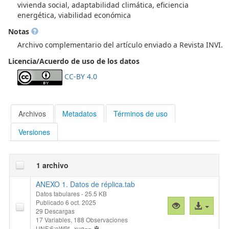
vivienda social, adaptabilidad climática, eficiencia
energética, viabilidad económica
Notas
Archivo complementario del artículo enviado a Revista INVI.
Licencia/Acuerdo de uso de los datos
CC-BY 4.0
Archivos
Metadatos
Términos de uso
Versiones
1 archivo
ANEXO 1. Datos de réplica.tab
Datos tabulares
- 25.5 KB
Publicado 6 oct. 2025
Vista
Acceso
29 Descargas
previa
al
17 Variables,
188 Observaciones
"ANEXO
archivo
UNF:6:oW9f...xug==