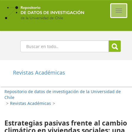
Ir
al
Cambi
contenido
naveg
principal
Buscar
Revistas Académicas
Repositorio de datos de investigación de la Universidad de
Chile
>
Revistas Académicas
>
Estrategias pasivas frente al cambio
climático en viviendas sociales: una