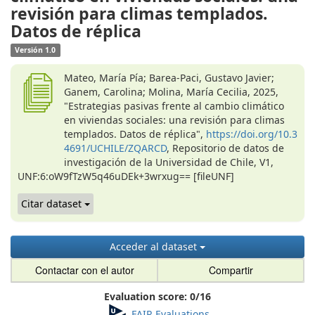
revisión para climas templados.
Datos de réplica
Versión 1.0
Mateo, María Pía; Barea-Paci, Gustavo Javier;
Ganem, Carolina; Molina, María Cecilia, 2025,
"Estrategias pasivas frente al cambio climático
en viviendas sociales: una revisión para climas
templados. Datos de réplica",
https://doi.org/10.3
4691/UCHILE/ZQARCD
, Repositorio de datos de
investigación de la Universidad de Chile, V1,
UNF:6:oW9fTzW5q46uDEk+3wrxug== [fileUNF]
Citar dataset
Acceder al dataset
Contactar con el autor
Compartir
Evaluation score:
0
/
16
FAIR Evaluations