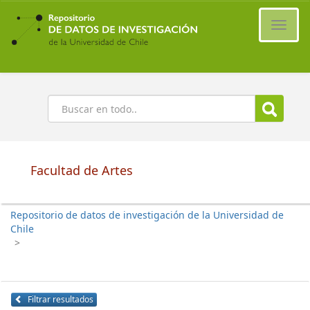
Ir
al
Cambi
contenido
naveg
principal
Buscar
Facultad de Artes
Repositorio de datos de investigación de la Universidad de
Chile
>
Filtrar resultados