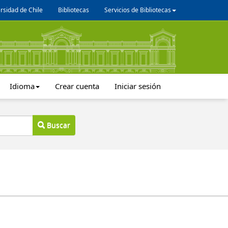
rsidad de Chile
Bibliotecas
Servicios de Bibliotecas
Idioma
Crear cuenta
Iniciar sesión
Buscar