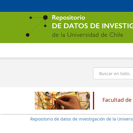
Ir
al
contenido
principal
Buscar
Facultad de
Repositorio de datos de investigación de la Univers