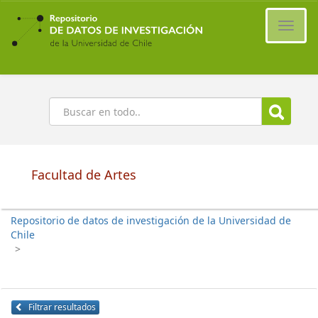
Ir
al
Cambi
contenido
naveg
principal
Buscar
Facultad de Artes
Repositorio de datos de investigación de la Universidad de
Chile
>
Filtrar resultados