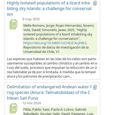
Highly isolated populations of a lizard inha
biting sky islands: a challenge for conservat
ion
9 may. 2025
Mella-Romero, Jorge; Rojas-Hernandez, Noemi;
Veliz, David; Simonetti, Javier, 2025, "Highly
isolated populations of a lizard inhabiting sky
islands: a challenge for conservation",
https://doi.org/10.34691/UCHILE/ALJHW3
,
Repositorio de datos de investigación de la
Universidad de Chile, V1
Las especies que habitan en las islas de los cielos son partic
ularmente susceptibles al cambio climático y al cambio en e
l uso del suelo, procesos que impulsan la reducción de un á
rea habitable ya de por sí limitada. A medida que la temper
atura y los patrones de precipitación cam...
Delimitation of endangered Andean water f
rog species (Anura: Telmatobiidae) of the C
hilean Salt Puna
12 nov. 2024
FIbla, Pablo; Saez, Paola A; Lobos, Gabriel;
Rebolledo, Nicolas; Veliz, David; Pastenes, Luis;