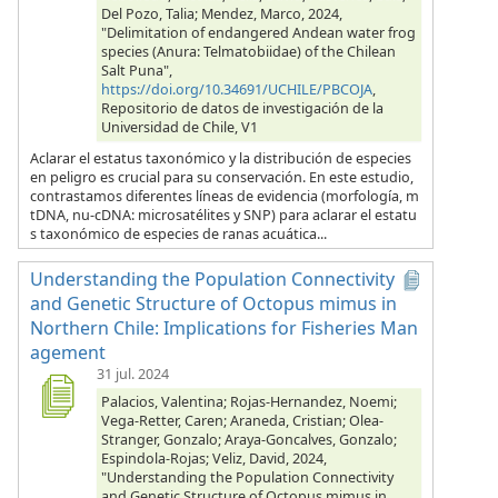
Del Pozo, Talia; Mendez, Marco, 2024,
"Delimitation of endangered Andean water frog
species (Anura: Telmatobiidae) of the Chilean
Salt Puna",
https://doi.org/10.34691/UCHILE/PBCOJA
,
Repositorio de datos de investigación de la
Universidad de Chile, V1
Aclarar el estatus taxonómico y la distribución de especies
en peligro es crucial para su conservación. En este estudio,
contrastamos diferentes líneas de evidencia (morfología, m
tDNA, nu-cDNA: microsatélites y SNP) para aclarar el estatu
s taxonómico de especies de ranas acuática...
Understanding the Population Connectivity
and Genetic Structure of Octopus mimus in
Northern Chile: Implications for Fisheries Man
agement
31 jul. 2024
Palacios, Valentina; Rojas-Hernandez, Noemi;
Vega-Retter, Caren; Araneda, Cristian; Olea-
Stranger, Gonzalo; Araya-Goncalves, Gonzalo;
Espindola-Rojas; Veliz, David, 2024,
"Understanding the Population Connectivity
and Genetic Structure of Octopus mimus in