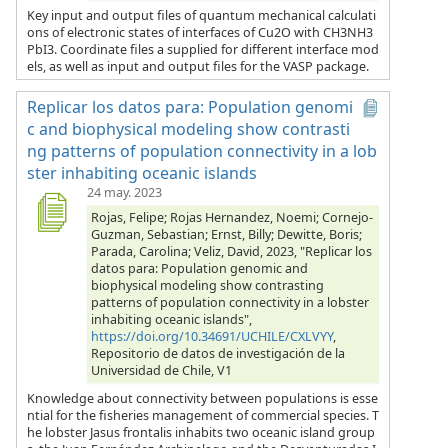
Key input and output files of quantum mechanical calculati
ons of electronic states of interfaces of Cu2O with CH3NH3
PbI3. Coordinate files a supplied for different interface mod
els, as well as input and output files for the VASP package.
Replicar los datos para: Population genomi
c and biophysical modeling show contrasti
ng patterns of population connectivity in a lob
ster inhabiting oceanic islands
24 may. 2023
Rojas, Felipe; Rojas Hernandez, Noemi; Cornejo-
Guzman, Sebastian; Ernst, Billy; Dewitte, Boris;
Parada, Carolina; Veliz, David, 2023, "Replicar los
datos para: Population genomic and
biophysical modeling show contrasting
patterns of population connectivity in a lobster
inhabiting oceanic islands",
https://doi.org/10.34691/UCHILE/CXLVYY
,
Repositorio de datos de investigación de la
Universidad de Chile, V1
Knowledge about connectivity between populations is esse
ntial for the fisheries management of commercial species. T
he lobster Jasus frontalis inhabits two oceanic island group