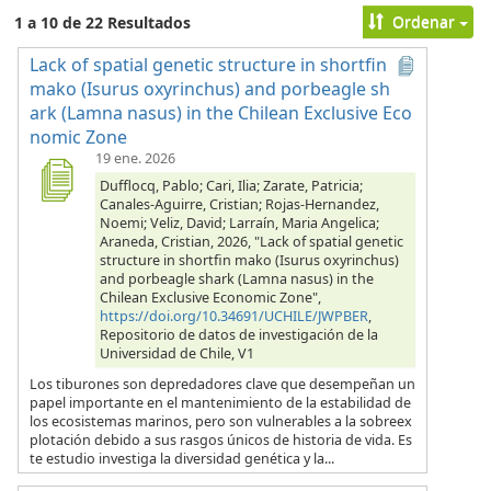
Ordenar
1 a 10 de 22 Resultados
Lack of spatial genetic structure in shortfin
mako (Isurus oxyrinchus) and porbeagle sh
ark (Lamna nasus) in the Chilean Exclusive Eco
nomic Zone
19 ene. 2026
Dufflocq, Pablo; Cari, Ilia; Zarate, Patricia;
Canales-Aguirre, Cristian; Rojas-Hernandez,
Noemi; Veliz, David; Larraín, Maria Angelica;
Araneda, Cristian, 2026, "Lack of spatial genetic
structure in shortfin mako (Isurus oxyrinchus)
and porbeagle shark (Lamna nasus) in the
Chilean Exclusive Economic Zone",
https://doi.org/10.34691/UCHILE/JWPBER
,
Repositorio de datos de investigación de la
Universidad de Chile, V1
Los tiburones son depredadores clave que desempeñan un
papel importante en el mantenimiento de la estabilidad de
los ecosistemas marinos, pero son vulnerables a la sobreex
plotación debido a sus rasgos únicos de historia de vida. Es
te estudio investiga la diversidad genética y la...