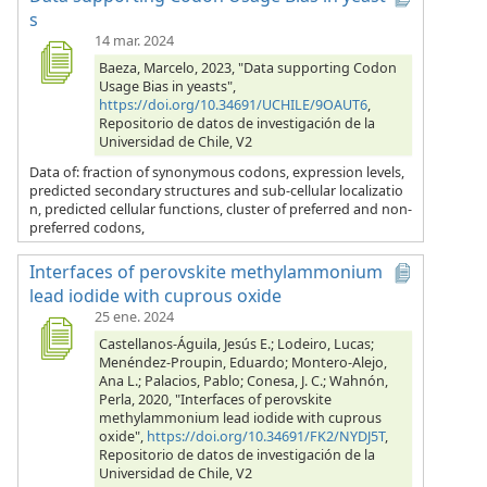
s
14 mar. 2024
Baeza, Marcelo, 2023, "Data supporting Codon
Usage Bias in yeasts",
https://doi.org/10.34691/UCHILE/9OAUT6
,
Repositorio de datos de investigación de la
Universidad de Chile, V2
Data of: fraction of synonymous codons, expression levels,
predicted secondary structures and sub-cellular localizatio
n, predicted cellular functions, cluster of preferred and non-
preferred codons,
Interfaces of perovskite methylammonium
lead iodide with cuprous oxide
25 ene. 2024
Castellanos-Águila, Jesús E.; Lodeiro, Lucas;
Menéndez-Proupin, Eduardo; Montero-Alejo,
Ana L.; Palacios, Pablo; Conesa, J. C.; Wahnón,
Perla, 2020, "Interfaces of perovskite
methylammonium lead iodide with cuprous
oxide",
https://doi.org/10.34691/FK2/NYDJ5T
,
Repositorio de datos de investigación de la
Universidad de Chile, V2