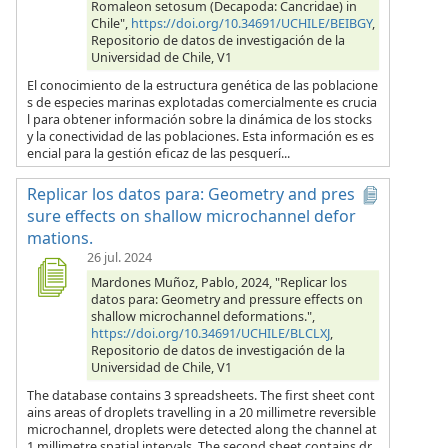
Romaleon setosum (Decapoda: Cancridae) in
Chile",
https://doi.org/10.34691/UCHILE/BEIBGY
,
Repositorio de datos de investigación de la
Universidad de Chile, V1
El conocimiento de la estructura genética de las poblacione
s de especies marinas explotadas comercialmente es crucia
l para obtener información sobre la dinámica de los stocks
y la conectividad de las poblaciones. Esta información es es
encial para la gestión eficaz de las pesquerí...
Replicar los datos para: Geometry and pres
sure effects on shallow microchannel defor
mations.
26 jul. 2024
Mardones Muñoz, Pablo, 2024, "Replicar los
datos para: Geometry and pressure effects on
shallow microchannel deformations.",
https://doi.org/10.34691/UCHILE/BLCLXJ
,
Repositorio de datos de investigación de la
Universidad de Chile, V1
The database contains 3 spreadsheets. The first sheet cont
ains areas of droplets travelling in a 20 millimetre reversible
microchannel, droplets were detected along the channel at
1 millimetre spatial intervals. The second sheet contains dr