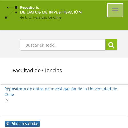
Ir
al
Cambi
contenido
naveg
principal
Buscar
Facultad de Ciencias
Repositorio de datos de investigación de la Universidad de
Chile
>
Filtrar resultados