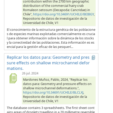
contribution within the 2700 km geographic
distribution of the commercial hairy crab
Romaleon setosum (Decapoda: Cancridae) in
Chile",
https://doi.org/10.34691/UCHILE/BEIBGY
,
Repositorio de datos de investigación de la
Universidad de Chile, V1
El conocimiento de la estructura genética de las poblacione
s de especies marinas explotadas comercialmente es crucia
l para obtener información sobre la dinámica de los stocks
y la conectividad de las poblaciones. Esta información es es
encial para la gestión eficaz de las pesquerí...
Replicar los datos para: Geometry and pres
sure effects on shallow microchannel defor
mations.
26 jul. 2024
Mardones Muñoz, Pablo, 2024, "Replicar los
datos para: Geometry and pressure effects on
shallow microchannel deformations.",
https://doi.org/10.34691/UCHILE/BLCLXJ
,
Repositorio de datos de investigación de la
Universidad de Chile, V1
The database contains 3 spreadsheets. The first sheet cont
ains areas of droplets travelling in a 20 millimetre reversible