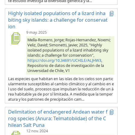
te estudio investiga la diversidad genética y la...
Highly isolated populations of a lizard inha
biting sky islands: a challenge for conservat
ion
9 may. 2025
Mella-Romero, Jorge; Rojas-Hernandez, Noemi;
Veliz, David; Simonetti, Javier, 2025, "Highly
isolated populations of a lizard inhabiting sky
islands: a challenge for conservation",
https://doi.org/10.34691/UCHILE/ALJHW3
,
Repositorio de datos de investigación de la
Universidad de Chile, V1
Las especies que habitan en las islas de los cielos son partic
ularmente susceptibles al cambio climático y al cambio en e
l uso del suelo, procesos que impulsan la reducción de un á
rea habitable ya de por sí limitada. A medida que la temper
atura y los patrones de precipitación cam...
Delimitation of endangered Andean water f
rog species (Anura: Telmatobiidae) of the C
hilean Salt Puna
12 nov. 2024