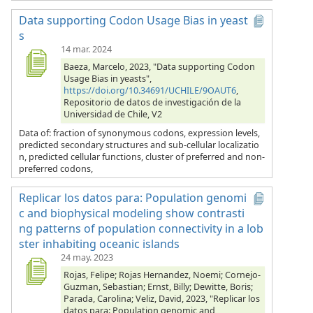
Data supporting Codon Usage Bias in yeast
s
14 mar. 2024
Baeza, Marcelo, 2023, "Data supporting Codon
Usage Bias in yeasts",
https://doi.org/10.34691/UCHILE/9OAUT6
,
Repositorio de datos de investigación de la
Universidad de Chile, V2
Data of: fraction of synonymous codons, expression levels,
predicted secondary structures and sub-cellular localizatio
n, predicted cellular functions, cluster of preferred and non-
preferred codons,
Replicar los datos para: Population genomi
c and biophysical modeling show contrasti
ng patterns of population connectivity in a lob
ster inhabiting oceanic islands
24 may. 2023
Rojas, Felipe; Rojas Hernandez, Noemi; Cornejo-
Guzman, Sebastian; Ernst, Billy; Dewitte, Boris;
Parada, Carolina; Veliz, David, 2023, "Replicar los
datos para: Population genomic and