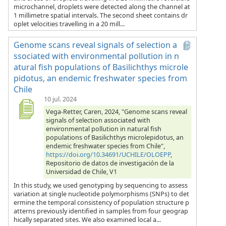
microchannel, droplets were detected along the channel at
1 millimetre spatial intervals. The second sheet contains dr
oplet velocities travelling in a 20 mill...
Genome scans reveal signals of selection a
ssociated with environmental pollution in n
atural fish populations of Basilichthys microle
pidotus, an endemic freshwater species from
Chile
10 jul. 2024
Vega-Retter, Caren, 2024, "Genome scans reveal
signals of selection associated with
environmental pollution in natural fish
populations of Basilichthys microlepidotus, an
endemic freshwater species from Chile",
https://doi.org/10.34691/UCHILE/OLOEPP
,
Repositorio de datos de investigación de la
Universidad de Chile, V1
In this study, we used genotyping by sequencing to assess
variation at single nucleotide polymorphisms (SNPs) to det
ermine the temporal consistency of population structure p
atterns previously identified in samples from four geograp
hically separated sites. We also examined local a...