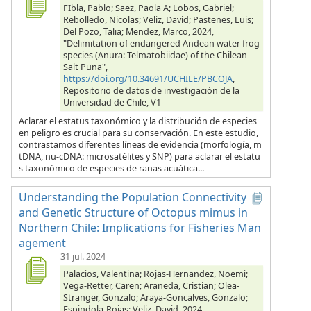
FIbla, Pablo; Saez, Paola A; Lobos, Gabriel;
Rebolledo, Nicolas; Veliz, David; Pastenes, Luis;
Del Pozo, Talia; Mendez, Marco, 2024,
"Delimitation of endangered Andean water frog
species (Anura: Telmatobiidae) of the Chilean
Salt Puna",
https://doi.org/10.34691/UCHILE/PBCOJA
,
Repositorio de datos de investigación de la
Universidad de Chile, V1
Aclarar el estatus taxonómico y la distribución de especies
en peligro es crucial para su conservación. En este estudio,
contrastamos diferentes líneas de evidencia (morfología, m
tDNA, nu-cDNA: microsatélites y SNP) para aclarar el estatu
s taxonómico de especies de ranas acuática...
Understanding the Population Connectivity
and Genetic Structure of Octopus mimus in
Northern Chile: Implications for Fisheries Man
agement
31 jul. 2024
Palacios, Valentina; Rojas-Hernandez, Noemi;
Vega-Retter, Caren; Araneda, Cristian; Olea-
Stranger, Gonzalo; Araya-Goncalves, Gonzalo;
Espindola-Rojas; Veliz, David, 2024,