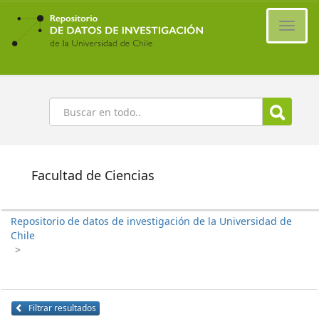
Ir
al
Cambi
contenido
naveg
principal
Buscar
Facultad de Ciencias
Repositorio de datos de investigación de la Universidad de
Chile
>
Filtrar resultados