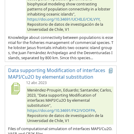
biophysical modeling show contrasting
patterns of population connectivity in a lobster
inhabiting oceanic islands",
https://doi.org/10.34691/UCHILE/CXLVYY
,
Repositorio de datos de investigación de la
Universidad de Chile, V1
Knowledge about connectivity between populations is esse
ntial for the fisheries management of commercial species. T
he lobster Jasus frontalis inhabits two oceanic island group
s, the Juan Fernández Archipelago and the Desventuradas I
slands, separated by 800 km. Since this species...
Data supporting Modification of interfaces
MAPI/Cu2O by elemental substitution
12 abr. 2023
Menéndez-Proupin, Eduardo; Santander, Carlos,
2023, "Data supporting Modification of
interfaces MAPI/Cu2O by elemental
substitution",
https://doi.org/10.34691/FK2/VOOFPA
,
Repositorio de datos de investigación de la
Universidad de Chile, V1
Files of computational simulation of interfaces MAPI/Cu2O.
VASP and CP2K files.