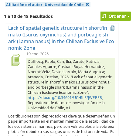
Afiliación del autor:
Universidad de Chile
Ordenar
1 a 10 de 18 Resultados
Lack of spatial genetic structure in shortfin
mako (Isurus oxyrinchus) and porbeagle sh
ark (Lamna nasus) in the Chilean Exclusive Eco
nomic Zone
19 ene. 2026
Dufflocq, Pablo; Cari, Ilia; Zarate, Patricia;
Canales-Aguirre, Cristian; Rojas-Hernandez,
Noemi; Veliz, David; Larraín, Maria Angelica;
Araneda, Cristian, 2026, "Lack of spatial genetic
structure in shortfin mako (Isurus oxyrinchus)
and porbeagle shark (Lamna nasus) in the
Chilean Exclusive Economic Zone",
https://doi.org/10.34691/UCHILE/JWPBER
,
Repositorio de datos de investigación de la
Universidad de Chile, V1
Los tiburones son depredadores clave que desempeñan un
papel importante en el mantenimiento de la estabilidad de
los ecosistemas marinos, pero son vulnerables a la sobreex
plotación debido a sus rasgos únicos de historia de vida. Es