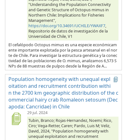
"Understanding the Population Connectivity
and Genetic Structure of Octopus mimus in
Northern Chile: Implications for Fisheries
Management",
https://doi.org/10.34691/UCHILE/YWAXF7
,
Repositorio de datos de investigación de la
Universidad de Chile, V1
El cefalópodo Octopus mimus es una especie económicam
ente importante explotada por la pesca artesanal en el nor
te de Chile. Para investigar la estructura genética y la conec
tividad de las poblaciones de O. mimus, analizamos 6,573 S
NPs de 88 muestras de pulpos desde la Región de A...
Population homogeneity with unequal expl
oitation and recruitment contribution withi
n the 2700 km geographic distribution of the c
ommercial hairy crab Romaleon setosum (Dec
apoda: Cancridae) in Chile
29 jul. 2024
Tubin, Branco; Rojas-Hernandez, Noemi; Rico,
Ciro; Vega-Retter, Caren; Pardo, Luis M; Veliz,
David, 2024, "Population homogeneity with
unequal exploitation and recruitment