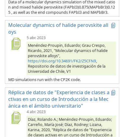
Data of a molecular dynamics simulation of the mixed catio
n and mixed halide perovskite (FAPbI3)0.875(MAPbBr3)0.12
5 , as well as the end compounds FAPbI3 and MAPbBr3.
Molecular dynamics of halide perovskite all
oys
5 abr. 2023
Menéndez-Proupin, Eduardo; Grau Crespo,
Ricardo, 2021, "Molecular dynamics of halide
perovskite alloys",
https://doi.org/10.34691/FK2/Z5CFN9
,
Repositorio de datos de investigación de la
Universidad de Chile, V1
MD simulations run with the CP2K code.
Réplica de datos de "Experiencia de clases a
ctivas en un curso de Introducción a la Mec
ánica en el ámbito universitario"
4 abr. 2023
Díaz, Rolando A.; Menéndez-Proupin, Eduardo;
Carreño, María José; Díaz, Rodney; Lizana,
Karina, 2020, "Réplica de datos de "Experiencia
de clases activas en un curso de Introducción a