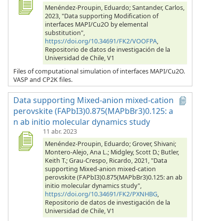
Menéndez-Proupin, Eduardo; Santander, Carlos,
2023, "Data supporting Modification of
interfaces MAPI/Cu2O by elemental
substitution",
https://doi.org/10.34691/FK2/VOOFPA
,
Repositorio de datos de investigación de la
Universidad de Chile, V1
Files of computational simulation of interfaces MAPI/Cu2O.
VASP and CP2K files.
Data supporting Mixed-anion mixed-cation
perovskite (FAPbI3)0.875(MAPbBr3)0.125: a
n ab initio molecular dynamics study
11 abr. 2023
Menéndez-Proupin, Eduardo; Grover, Shivani;
Montero-Alejo, Ana L.; Midgley, Scott D.; Butler,
Keith T.; Grau-Crespo, Ricardo, 2021, "Data
supporting Mixed-anion mixed-cation
perovskite (FAPbI3)0.875(MAPbBr3)0.125: an ab
initio molecular dynamics study",
https://doi.org/10.34691/FK2/PXNHBG
,
Repositorio de datos de investigación de la
Universidad de Chile, V1