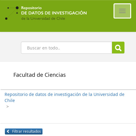
Ir
al
Cambi
contenido
naveg
principal
Buscar
Facultad de Ciencias
Repositorio de datos de investigación de la Universidad de
Chile
>
Filtrar resultados