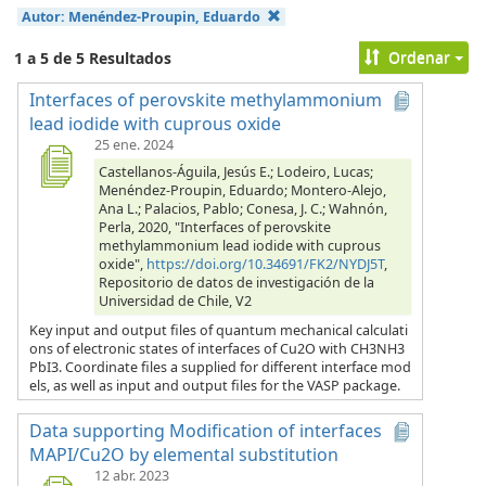
Autor:
Menéndez-Proupin, Eduardo
Ordenar
1 a 5 de 5 Resultados
Interfaces of perovskite methylammonium
lead iodide with cuprous oxide
25 ene. 2024
Castellanos-Águila, Jesús E.; Lodeiro, Lucas;
Menéndez-Proupin, Eduardo; Montero-Alejo,
Ana L.; Palacios, Pablo; Conesa, J. C.; Wahnón,
Perla, 2020, "Interfaces of perovskite
methylammonium lead iodide with cuprous
oxide",
https://doi.org/10.34691/FK2/NYDJ5T
,
Repositorio de datos de investigación de la
Universidad de Chile, V2
Key input and output files of quantum mechanical calculati
ons of electronic states of interfaces of Cu2O with CH3NH3
PbI3. Coordinate files a supplied for different interface mod
els, as well as input and output files for the VASP package.
Data supporting Modification of interfaces
MAPI/Cu2O by elemental substitution
12 abr. 2023