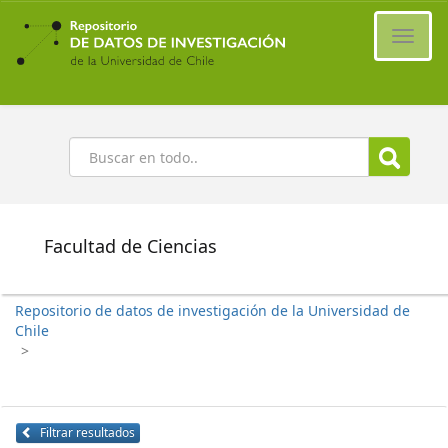
Ir
al
Cambi
contenido
naveg
principal
Buscar
Facultad de Ciencias
Repositorio de datos de investigación de la Universidad de
Chile
>
Filtrar resultados