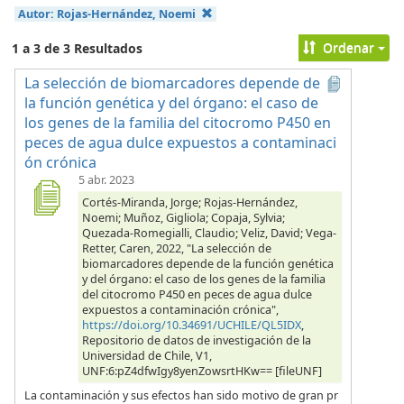
Autor:
Rojas-Hernández, Noemi
Ordenar
1 a 3 de 3 Resultados
La selección de biomarcadores depende de
la función genética y del órgano: el caso de
los genes de la familia del citocromo P450 en
peces de agua dulce expuestos a contaminaci
ón crónica
5 abr. 2023
Cortés-Miranda, Jorge; Rojas-Hernández,
Noemi; Muñoz, Gigliola; Copaja, Sylvia;
Quezada-Romegialli, Claudio; Veliz, David; Vega-
Retter, Caren, 2022, "La selección de
biomarcadores depende de la función genética
y del órgano: el caso de los genes de la familia
del citocromo P450 en peces de agua dulce
expuestos a contaminación crónica",
https://doi.org/10.34691/UCHILE/QL5IDX
,
Repositorio de datos de investigación de la
Universidad de Chile, V1,
UNF:6:pZ4dfwIgy8yenZowsrtHKw== [fileUNF]
La contaminación y sus efectos han sido motivo de gran pr