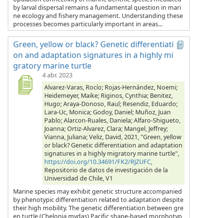
by larval dispersal remains a fundamental question in mari
ne ecology and fishery management. Understanding these
processes becomes particularly important in areas...
Green, yellow or black? Genetic differentiati
on and adaptation signatures in a highly mi
gratory marine turtle
4 abr. 2023
Alvarez-Varas, Rocío; Rojas-Hernández, Noemi;
Heidemeyer, Maike; Riginos, Cynthia; Benitez,
Hugo; Araya-Donoso, Raul; Resendiz, Eduardo;
Lara-Uc, Monica; Godoy, Daniel; Muñoz, Juan
Pablo; Alarcon-Ruales, Daniela; Alfaro-Shigueto,
Joanna; Ortiz-Alvarez, Clara; Mangel, Jeffrey;
Vianna, Juliana; Veliz, David, 2021, "Green, yellow
or black? Genetic differentiation and adaptation
signatures in a highly migratory marine turtle",
https://doi.org/10.34691/FK2/RJZUFC
,
Repositorio de datos de investigación de la
Universidad de Chile, V1
Marine species may exhibit genetic structure accompanied
by phenotypic differentiation related to adaptation despite
their high mobility. The genetic differentiation between gre
en turtle (Chelonia mydas) Pacific shape-based morphotyp