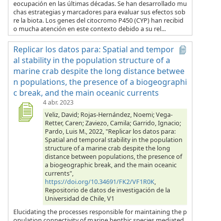
eocupación en las últimas décadas. Se han desarrollado mu
chas estrategias y marcadores para evaluar sus efectos sob
re la biota. Los genes del citocromo P450 (CYP) han recibid
o mucha atención en este contexto debido a su rel...
Replicar los datos para: Spatial and tempor
al stability in the population structure of a
marine crab despite the long distance betwee
n populations, the presence of a biogeographi
c break, and the main oceanic currents
4 abr. 2023
Veliz, David; Rojas-Hernández, Noemi; Vega-
Retter, Caren; Zaviezo, Camila; Garrido, Ignacio;
Pardo, Luis M., 2022, "Replicar los datos para:
Spatial and temporal stability in the population
structure of a marine crab despite the long
distance between populations, the presence of
a biogeographic break, and the main oceanic
currents",
https://doi.org/10.34691/FK2/VF1R0K
,
Repositorio de datos de investigación de la
Universidad de Chile, V1
Elucidating the processes responsible for maintaining the p
opulation connectivity of marine benthic species mediated