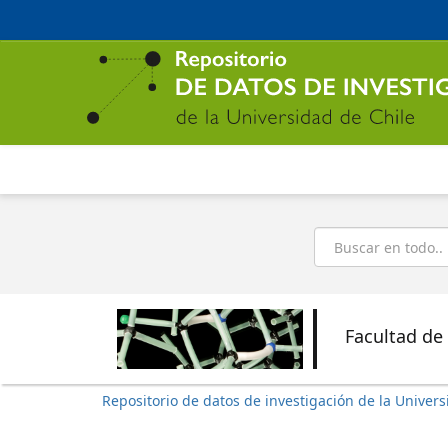
Ir
al
contenido
principal
Buscar
Facultad de
Repositorio de datos de investigación de la Univers