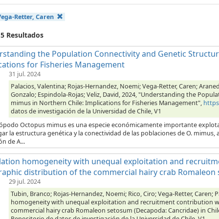
Vega-Retter, Caren
 5 Resultados
standing the Population Connectivity and Genetic Structur
cations for Fisheries Management
31 jul. 2024
Palacios, Valentina; Rojas-Hernandez, Noemi; Vega-Retter, Caren; Araned
Gonzalo; Espindola-Rojas; Veliz, David, 2024, "Understanding the Popula
mimus in Northern Chile: Implications for Fisheries Management",
http
datos de investigación de la Universidad de Chile, V1
alópodo Octopus mimus es una especie económicamente importante explotada 
gar la estructura genética y la conectividad de las poblaciones de O. mimu
ón de A...
ation homogeneity with unequal exploitation and recruitm
aphic distribution of the commercial hairy crab Romaleon 
29 jul. 2024
Tubin, Branco; Rojas-Hernandez, Noemi; Rico, Ciro; Vega-Retter, Caren; Pa
homogeneity with unequal exploitation and recruitment contribution wi
commercial hairy crab Romaleon setosum (Decapoda: Cancridae) in Chil
Repositorio de datos de investigación de la Universidad de Chile, V1