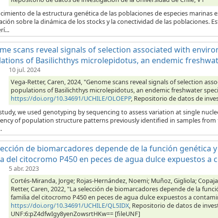
ocimiento de la estructura genética de las poblaciones de especies marinas 
ción sobre la dinámica de los stocks y la conectividad de las poblaciones. Est
í...
e scans reveal signals of selection associated with environ
ations of Basilichthys microlepidotus, an endemic freshwat
10 jul. 2024
Vega-Retter, Caren, 2024, "Genome scans reveal signals of selection asso
populations of Basilichthys microlepidotus, an endemic freshwater speci
https://doi.org/10.34691/UCHILE/OLOEPP
, Repositorio de datos de inves
s study, we used genotyping by sequencing to assess variation at single nu
ency of population structure patterns previously identified in samples from
.
lección de biomarcadores depende de la función genética y 
ia del citocromo P450 en peces de agua dulce expuestos a 
5 abr. 2023
Cortés-Miranda, Jorge; Rojas-Hernández, Noemi; Muñoz, Gigliola; Copaja, 
Retter, Caren, 2022, "La selección de biomarcadores depende de la funció
familia del citocromo P450 en peces de agua dulce expuestos a contami
https://doi.org/10.34691/UCHILE/QL5IDX
, Repositorio de datos de inves
UNF:6:pZ4dfwIgy8yenZowsrtHKw== [fileUNF]