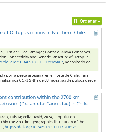
Ordenar
e of Octopus mimus in Northern Chile:
a, Cristian; Olea-Stranger, Gonzalo; Araya-Goncalves,
tion Connectivity and Genetic Structure of Octopus
s://doi.org/10.34691/UCHILE/YWAXF7
, Repositorio de
por la pesca artesanal en el norte de Chile. Para
s, analizamos 6,573 SNPs de 88 muestras de pulpos desde
ent contribution within the 2700 km
setosum (Decapoda: Cancridae) in Chile
rdo, Luis M; Veliz, David, 2024, "Population
thin the 2700 km geographic distribution of the
e",
https://doi.org/10.34691/UCHILE/BEIBGY
,