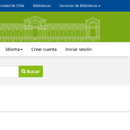
rsidad de Chile
Bibliotecas
Servicios de Bibliotecas
Idioma
Crear cuenta
Iniciar sesión
Buscar