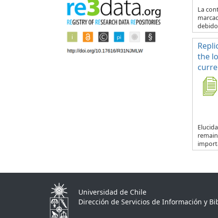
La con
marcad
debido 
Repli
the l
curre
Elucida
remain
importa
Universidad de Chile
Dirección de Servicios de Información y Bib