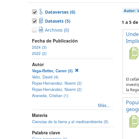
Autor:
Dataverses (0)
Datasets (5)
1 a 5 de
Archivos (0)
Under
Fecha de Publicación
Impli
2024 (3)
2022 (2)
Autor
Vega-Retter, Caren (5)
Veliz, David (4)
El cef
Rojas-Hernandez, Noemi (2)
investi
Rojas-Hernández, Noemi (2)
la Regi
Araneda, Cristian (1)
Popul
Más...
geogr
Materia
Ciencias de la tierra y el medioambiente (5)
Palabra clave