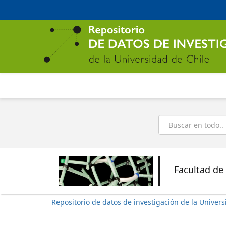
Ir
al
contenido
principal
Buscar
Facultad de
Repositorio de datos de investigación de la Univers