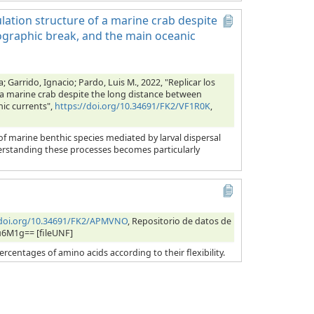
ulation structure of a marine crab despite
ographic break, and the main oceanic
 Garrido, Ignacio; Pardo, Luis M., 2022, "Replicar los
f a marine crab despite the long distance between
ic currents",
https://doi.org/10.34691/FK2/VF1R0K
,
of marine benthic species mediated by larval dispersal
rstanding these processes becomes particularly
/doi.org/10.34691/FK2/APMVNO
, Repositorio de datos de
u6M1g== [fileUNF]
ercentages of amino acids according to their flexibility.