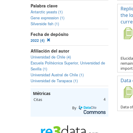
Palabra clave
Repli
Antarctic yeasts (1)
the l
Gene expression (1)
curre
Silverside fish (1)
Fecha de depósito
2022 (4)
Afiliación del autor
Universidad de Chile (4)
Elucida
Escuela Politécnica Superior, Universidad de
remain
importa
Sevilla (1)
Universidad Austral de Chile (1)
Data 
Universidad de Tarapaca (1)
Métricas
Citas
4
Data of
By