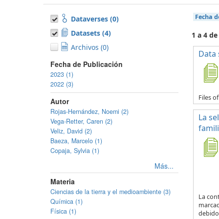
Fecha d
Dataverses (0)
Datasets (4)
1 a 4 de
Archivos (0)
Data 
Fecha de Publicación
2023 (1)
2022 (3)
Files o
Autor
Rojas-Hernández, Noemi (2)
La se
Vega-Retter, Caren (2)
famil
Veliz, David (2)
Baeza, Marcelo (1)
Copaja, Sylvia (1)
Más...
Materia
Ciencias de la tierra y el medioambiente (3)
La con
Química (1)
marcad
Física (1)
debido 