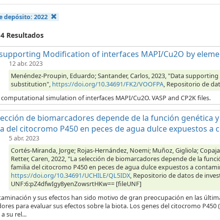
e depósito:
2022
 4 Resultados
supporting Modification of interfaces MAPI/Cu2O by elemen
12 abr. 2023
Menéndez-Proupin, Eduardo; Santander, Carlos, 2023, "Data supporting 
substitution",
https://doi.org/10.34691/FK2/VOOFPA
, Repositorio de da
f computational simulation of interfaces MAPI/Cu2O. VASP and CP2K files.
lección de biomarcadores depende de la función genética y 
ia del citocromo P450 en peces de agua dulce expuestos a 
5 abr. 2023
Cortés-Miranda, Jorge; Rojas-Hernández, Noemi; Muñoz, Gigliola; Copaja, 
Retter, Caren, 2022, "La selección de biomarcadores depende de la funció
familia del citocromo P450 en peces de agua dulce expuestos a contami
https://doi.org/10.34691/UCHILE/QL5IDX
, Repositorio de datos de inves
UNF:6:pZ4dfwIgy8yenZowsrtHKw== [fileUNF]
taminación y sus efectos han sido motivo de gran preocupación en las últim
ores para evaluar sus efectos sobre la biota. Los genes del citocromo P450
a su rel...