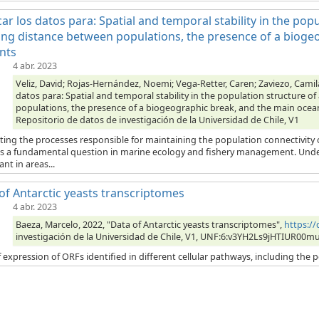
car los datos para: Spatial and temporal stability in the pop
ong distance between populations, the presence of a bioge
nts
4 abr. 2023
Veliz, David; Rojas-Hernández, Noemi; Vega-Retter, Caren; Zaviezo, Camila;
datos para: Spatial and temporal stability in the population structure o
populations, the presence of a biogeographic break, and the main ocean
Repositorio de datos de investigación de la Universidad de Chile, V1
ting the processes responsible for maintaining the population connectivity 
s a fundamental question in marine ecology and fishery management. Unde
nt in areas...
of Antarctic yeasts transcriptomes
4 abr. 2023
Baeza, Marcelo, 2022, "Data of Antarctic yeasts transcriptomes",
https:/
investigación de la Universidad de Chile, V1, UNF:6:v3YH2Ls9jHTIUR00m
 expression of ORFs identified in different cellular pathways, including the p