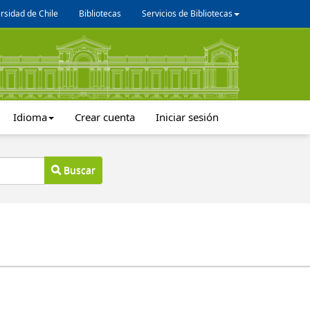
rsidad de Chile
Bibliotecas
Servicios de Bibliotecas
Idioma
Crear cuenta
Iniciar sesión
Buscar