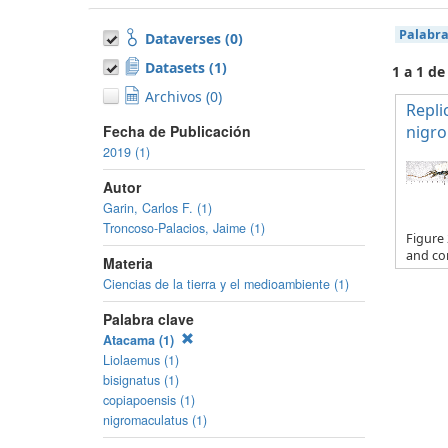
Palabra
Dataverses (0)
Datasets (1)
1 a 1 de
Archivos (0)
Repli
Fecha de Publicación
nigro
2019 (1)
Autor
Garin, Carlos F. (1)
Troncoso-Palacios, Jaime (1)
Figure 
and cor
Materia
Ciencias de la tierra y el medioambiente (1)
Palabra clave
Atacama (1)
Liolaemus (1)
bisignatus (1)
copiapoensis (1)
nigromaculatus (1)