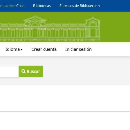
rsidad de Chile
Bibliotecas
Servicios de Bibliotecas
Idioma
Crear cuenta
Iniciar sesión
Buscar