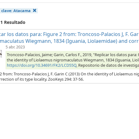
 clave:
Atacama
 1 Resultado
car los datos para: Figure 2 from: Troncoso-Palacios J, F. Ga
maculatus Wiegmann, 1834 (Iguania, Liolaemidae) and correct
5 abr. 2023
Troncoso-Palacios, Jaime; Garin, Carlos F., 2019, "Replicar los datos para:
the identity of Liolaemus nigromaculatus Wiegmann, 1834 (Iguania, Liolae
https://doi.org/10.34691/FK2/LCD55Q
, Repositorio de datos de investiga
2 from: Troncoso-Palacios J, F. Garin C (2013) On the identity of Liolaemus
rection of its type locality. ZooKeys 294: 37-56.