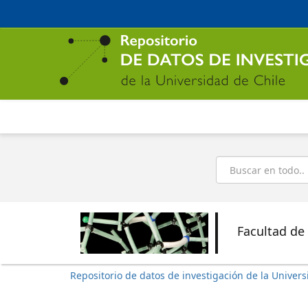
Ir
al
contenido
principal
Buscar
Facultad de
Repositorio de datos de investigación de la Univers