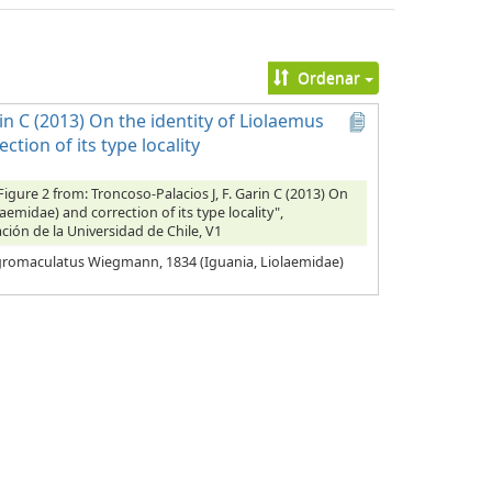
Ordenar
rin C (2013) On the identity of Liolaemus
ion of its type locality
 Figure 2 from: Troncoso-Palacios J, F. Garin C (2013) On
midae) and correction of its type locality",
ción de la Universidad de Chile, V1
 nigromaculatus Wiegmann, 1834 (Iguania, Liolaemidae)