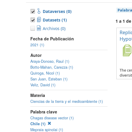
Palabra
Dataverses (0)
Datasets (1)
1 a 1 de
Archivos (0)
Repli
Fecha de Publicación
Hypot
2021 (1)
Autor
Araya-Donoso, Raul (1)
Botto-Mahan, Carezza (1)
The cen
Quiroga, Nicol (1)
diversi
San Juan, Esteban (1)
Veliz, David (1)
Materia
Ciencias de la tierra y el medioambiente (1)
Palabra clave
Chagas disease vector (1)
Chile (1)
Mepraia spinolai (1)