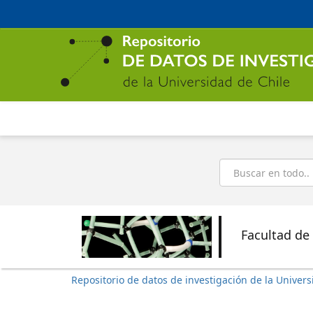
Ir
al
contenido
principal
Buscar
Facultad de
Repositorio de datos de investigación de la Univers