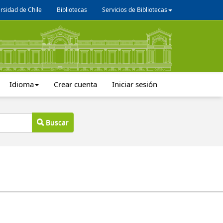
rsidad de Chile
Bibliotecas
Servicios de Bibliotecas
Idioma
Crear cuenta
Iniciar sesión
Buscar