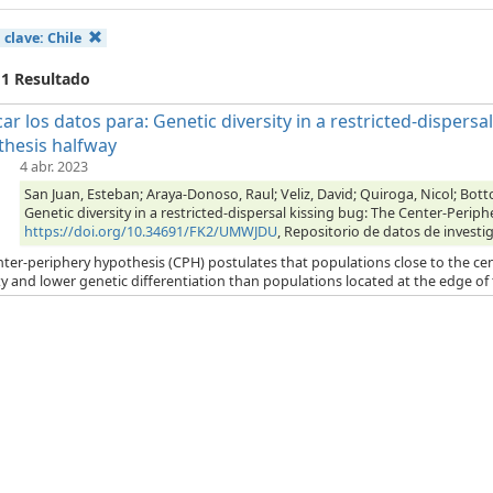
 clave:
Chile
 1 Resultado
car los datos para: Genetic diversity in a restricted-dispers
hesis halfway
4 abr. 2023
San Juan, Esteban; Araya-Donoso, Raul; Veliz, David; Quiroga, Nicol; Bott
Genetic diversity in a restricted-dispersal kissing bug: The Center-Perip
https://doi.org/10.34691/FK2/UMWJDU
, Repositorio de datos de investi
ter-periphery hypothesis (CPH) postulates that populations close to the cente
ty and lower genetic differentiation than populations located at the edge of t