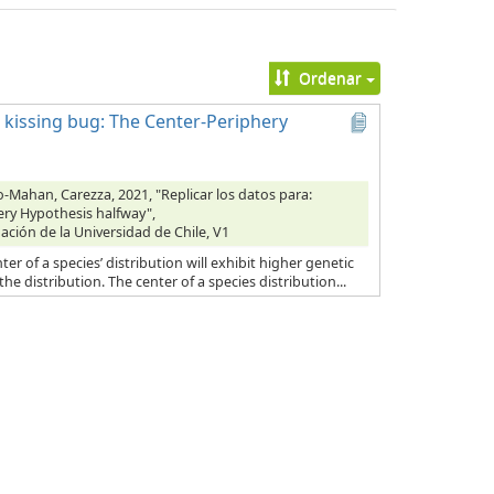
Ordenar
al kissing bug: The Center-Periphery
o-Mahan, Carezza, 2021, "Replicar los datos para:
hery Hypothesis halfway",
gación de la Universidad de Chile, V1
r of a species’ distribution will exhibit higher genetic
he distribution. The center of a species distribution...