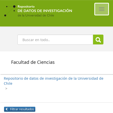
Ir
al
Cambi
contenido
naveg
principal
Buscar
Facultad de Ciencias
Repositorio de datos de investigación de la Universidad de
Chile
>
Filtrar resultados