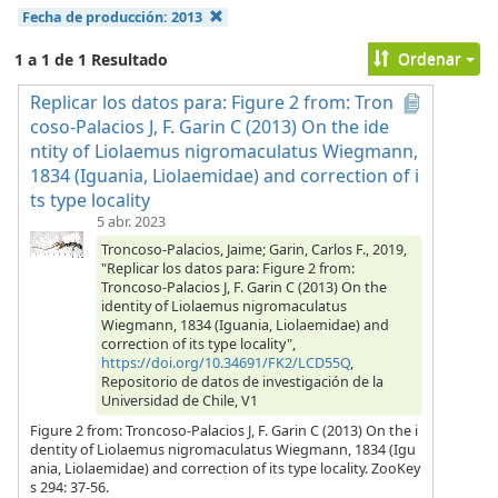
Fecha de producción:
2013
Ordenar
1 a 1 de 1 Resultado
Replicar los datos para: Figure 2 from: Tron
coso-Palacios J, F. Garin C (2013) On the ide
ntity of Liolaemus nigromaculatus Wiegmann,
1834 (Iguania, Liolaemidae) and correction of i
ts type locality
5 abr. 2023
Troncoso-Palacios, Jaime; Garin, Carlos F., 2019,
"Replicar los datos para: Figure 2 from:
Troncoso-Palacios J, F. Garin C (2013) On the
identity of Liolaemus nigromaculatus
Wiegmann, 1834 (Iguania, Liolaemidae) and
correction of its type locality",
https://doi.org/10.34691/FK2/LCD55Q
,
Repositorio de datos de investigación de la
Universidad de Chile, V1
Figure 2 from: Troncoso-Palacios J, F. Garin C (2013) On the i
dentity of Liolaemus nigromaculatus Wiegmann, 1834 (Igu
ania, Liolaemidae) and correction of its type locality. ZooKey
s 294: 37-56.