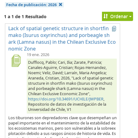
Fecha de publicación:
2026
Ordenar
1 a 1 de 1 Resultado
Lack of spatial genetic structure in shortfin
mako (Isurus oxyrinchus) and porbeagle sh
ark (Lamna nasus) in the Chilean Exclusive Eco
nomic Zone
19 ene. 2026
Dufflocq, Pablo; Cari, Ilia; Zarate, Patricia;
Canales-Aguirre, Cristian; Rojas-Hernandez,
Noemi; Veliz, David; Larraín, Maria Angelica;
Araneda, Cristian, 2026, "Lack of spatial genetic
structure in shortfin mako (Isurus oxyrinchus)
and porbeagle shark (Lamna nasus) in the
Chilean Exclusive Economic Zone",
https://doi.org/10.34691/UCHILE/JWPBER
,
Repositorio de datos de investigación de la
Universidad de Chile, V1
Los tiburones son depredadores clave que desempeñan un
papel importante en el mantenimiento de la estabilidad de
los ecosistemas marinos, pero son vulnerables a la sobreex
plotación debido a sus rasgos únicos de historia de vida. Es