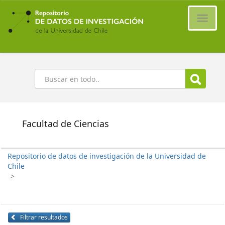
Ir
al
Cambi
contenido
naveg
principal
Buscar
Facultad de Ciencias
Repositorio de datos de investigación de la Universidad de
Chile
>
Filtrar resultados