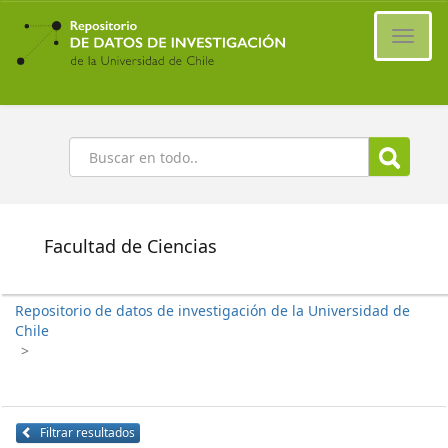
Ir
al
Cambi
contenido
naveg
principal
Buscar
Facultad de Ciencias
Repositorio de datos de investigación de la Universidad de
Chile
>
Filtrar resultados