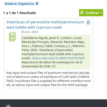
Materia:
Ingeniería
Ordenar
1 a 1 de 1 Resultado
Interfaces of perovskite methylammonium
lead iodide with cuprous oxide
25 ene. 2024
Castellanos-Águila, Jesús E.; Lodeiro, Lucas;
Menéndez-Proupin, Eduardo; Montero-Alejo,
Ana L.; Palacios, Pablo; Conesa, J. C.; Wahnón,
Perla, 2020, "Interfaces of perovskite
methylammonium lead iodide with cuprous
oxide",
https://doi.org/10.34691/FK2/NYDJ5T
,
Repositorio de datos de investigación de la
Universidad de Chile, V2
Key input and output files of quantum mechanical calculati
ons of electronic states of interfaces of Cu2O with CH3NH3
PbI3. Coordinate files a supplied for different interface mod
els, as well as input and output files for the VASP package.