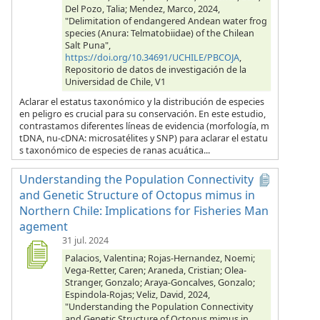
Del Pozo, Talia; Mendez, Marco, 2024,
"Delimitation of endangered Andean water frog
species (Anura: Telmatobiidae) of the Chilean
Salt Puna",
https://doi.org/10.34691/UCHILE/PBCOJA
,
Repositorio de datos de investigación de la
Universidad de Chile, V1
Aclarar el estatus taxonómico y la distribución de especies
en peligro es crucial para su conservación. En este estudio,
contrastamos diferentes líneas de evidencia (morfología, m
tDNA, nu-cDNA: microsatélites y SNP) para aclarar el estatu
s taxonómico de especies de ranas acuática...
Understanding the Population Connectivity
and Genetic Structure of Octopus mimus in
Northern Chile: Implications for Fisheries Man
agement
31 jul. 2024
Palacios, Valentina; Rojas-Hernandez, Noemi;
Vega-Retter, Caren; Araneda, Cristian; Olea-
Stranger, Gonzalo; Araya-Goncalves, Gonzalo;
Espindola-Rojas; Veliz, David, 2024,
"Understanding the Population Connectivity
and Genetic Structure of Octopus mimus in