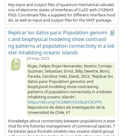
Key input and output files of quantum mechanical calculati
ons of electronic states of interfaces of Cu2O with CH3NH3
PbI3. Coordinate files a supplied for different interface mod
els, as well as input and output files for the VASP package.
Replicar los datos para: Population genomi
c and biophysical modeling show contrasti
ng patterns of population connectivity in a lob
ster inhabiting oceanic islands
24 may. 2023
Rojas, Felipe; Rojas Hernandez, Noemi; Cornejo-
Guzman, Sebastian; Ernst, Billy; Dewitte, Boris;
Parada, Carolina; Veliz, David, 2023, "Replicar los
datos para: Population genomic and
biophysical modeling show contrasting
patterns of population connectivity in a lobster
inhabiting oceanic islands",
https://doi.org/10.34691/UCHILE/CXLVYY
,
Repositorio de datos de investigación de la
Universidad de Chile, V1
Knowledge about connectivity between populations is esse
ntial for the fisheries management of commercial species. T
he lobster Jasus frontalis inhabits two oceanic island group