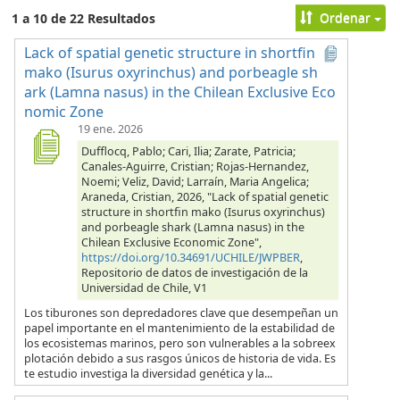
Ordenar
1 a 10 de 22 Resultados
Lack of spatial genetic structure in shortfin
mako (Isurus oxyrinchus) and porbeagle sh
ark (Lamna nasus) in the Chilean Exclusive Eco
nomic Zone
19 ene. 2026
Dufflocq, Pablo; Cari, Ilia; Zarate, Patricia;
Canales-Aguirre, Cristian; Rojas-Hernandez,
Noemi; Veliz, David; Larraín, Maria Angelica;
Araneda, Cristian, 2026, "Lack of spatial genetic
structure in shortfin mako (Isurus oxyrinchus)
and porbeagle shark (Lamna nasus) in the
Chilean Exclusive Economic Zone",
https://doi.org/10.34691/UCHILE/JWPBER
,
Repositorio de datos de investigación de la
Universidad de Chile, V1
Los tiburones son depredadores clave que desempeñan un
papel importante en el mantenimiento de la estabilidad de
los ecosistemas marinos, pero son vulnerables a la sobreex
plotación debido a sus rasgos únicos de historia de vida. Es
te estudio investiga la diversidad genética y la...