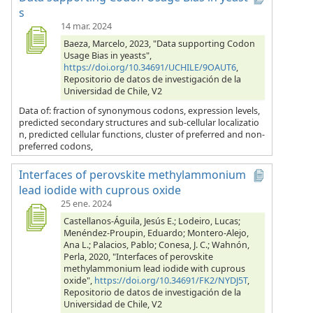
s
14 mar. 2024
Baeza, Marcelo, 2023, "Data supporting Codon
Usage Bias in yeasts",
https://doi.org/10.34691/UCHILE/9OAUT6
,
Repositorio de datos de investigación de la
Universidad de Chile, V2
Data of: fraction of synonymous codons, expression levels,
predicted secondary structures and sub-cellular localizatio
n, predicted cellular functions, cluster of preferred and non-
preferred codons,
Interfaces of perovskite methylammonium
lead iodide with cuprous oxide
25 ene. 2024
Castellanos-Águila, Jesús E.; Lodeiro, Lucas;
Menéndez-Proupin, Eduardo; Montero-Alejo,
Ana L.; Palacios, Pablo; Conesa, J. C.; Wahnón,
Perla, 2020, "Interfaces of perovskite
methylammonium lead iodide with cuprous
oxide",
https://doi.org/10.34691/FK2/NYDJ5T
,
Repositorio de datos de investigación de la
Universidad de Chile, V2