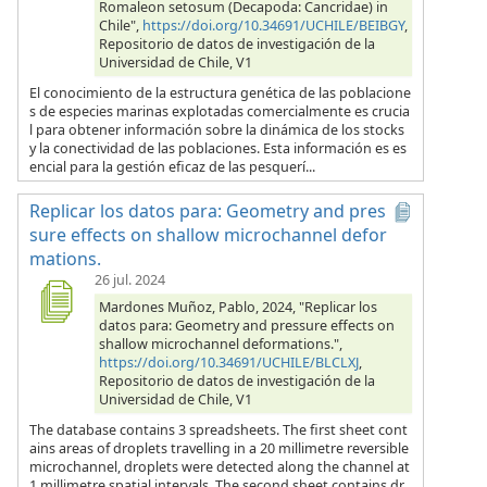
Romaleon setosum (Decapoda: Cancridae) in
Chile",
https://doi.org/10.34691/UCHILE/BEIBGY
,
Repositorio de datos de investigación de la
Universidad de Chile, V1
El conocimiento de la estructura genética de las poblacione
s de especies marinas explotadas comercialmente es crucia
l para obtener información sobre la dinámica de los stocks
y la conectividad de las poblaciones. Esta información es es
encial para la gestión eficaz de las pesquerí...
Replicar los datos para: Geometry and pres
sure effects on shallow microchannel defor
mations.
26 jul. 2024
Mardones Muñoz, Pablo, 2024, "Replicar los
datos para: Geometry and pressure effects on
shallow microchannel deformations.",
https://doi.org/10.34691/UCHILE/BLCLXJ
,
Repositorio de datos de investigación de la
Universidad de Chile, V1
The database contains 3 spreadsheets. The first sheet cont
ains areas of droplets travelling in a 20 millimetre reversible
microchannel, droplets were detected along the channel at
1 millimetre spatial intervals. The second sheet contains dr