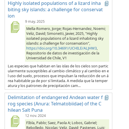
Highly isolated populations of a lizard inha
biting sky islands: a challenge for conservat
ion
9 may. 2025
Mella-Romero, Jorge; Rojas-Hernandez, Noemi;
Veliz, David; Simonetti, Javier, 2025, "Highly
isolated populations of a lizard inhabiting sky
islands: a challenge for conservation",
https://doi.org/10.34691/UCHILE/ALJHW3
,
Repositorio de datos de investigación de la
Universidad de Chile, V1
Las especies que habitan en las islas de los cielos son partic
ularmente susceptibles al cambio climático y al cambio en e
l uso del suelo, procesos que impulsan la reducción de un á
rea habitable ya de por sí limitada. A medida que la temper
atura y los patrones de precipitación cam...
Delimitation of endangered Andean water f
rog species (Anura: Telmatobiidae) of the C
hilean Salt Puna
12 nov. 2024
FIbla, Pablo; Saez, Paola A; Lobos, Gabriel;
Rebolledo, Nicolas; Veliz, David; Pastenes, Luis;