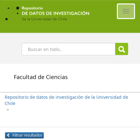
Ir
al
Cambi
contenido
naveg
principal
Buscar
Facultad de Ciencias
Repositorio de datos de investigación de la Universidad de
Chile
>
Filtrar resultados