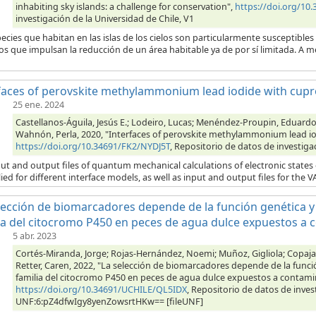
inhabiting sky islands: a challenge for conservation",
https://doi.org/1
investigación de la Universidad de Chile, V1
ecies que habitan en las islas de los cielos son particularmente susceptibles 
s que impulsan la reducción de un área habitable ya de por sí limitada. A m
faces of perovskite methylammonium lead iodide with cupr
25 ene. 2024
Castellanos-Águila, Jesús E.; Lodeiro, Lucas; Menéndez-Proupin, Eduardo; 
Wahnón, Perla, 2020, "Interfaces of perovskite methylammonium lead io
https://doi.org/10.34691/FK2/NYDJ5T
, Repositorio de datos de investiga
ut and output files of quantum mechanical calculations of electronic states
ied for different interface models, as well as input and output files for the 
lección de biomarcadores depende de la función genética y 
ia del citocromo P450 en peces de agua dulce expuestos a 
5 abr. 2023
Cortés-Miranda, Jorge; Rojas-Hernández, Noemi; Muñoz, Gigliola; Copaja, 
Retter, Caren, 2022, "La selección de biomarcadores depende de la funció
familia del citocromo P450 en peces de agua dulce expuestos a contami
https://doi.org/10.34691/UCHILE/QL5IDX
, Repositorio de datos de inves
UNF:6:pZ4dfwIgy8yenZowsrtHKw== [fileUNF]