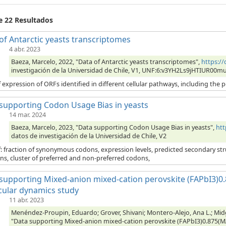
e 22 Resultados
of Antarctic yeasts transcriptomes
4 abr. 2023
Baeza, Marcelo, 2022, "Data of Antarctic yeasts transcriptomes",
https:/
investigación de la Universidad de Chile, V1, UNF:6:v3YH2Ls9jHTIUR00m
 expression of ORFs identified in different cellular pathways, including the p
supporting Codon Usage Bias in yeasts
14 mar. 2024
Baeza, Marcelo, 2023, "Data supporting Codon Usage Bias in yeasts",
htt
datos de investigación de la Universidad de Chile, V2
: fraction of synonymous codons, expression levels, predicted secondary struc
ns, cluster of preferred and non-preferred codons,
supporting Mixed-anion mixed-cation perovskite (FAPbI3)0.
ular dynamics study
11 abr. 2023
Menéndez-Proupin, Eduardo; Grover, Shivani; Montero-Alejo, Ana L.; Midgle
"Data supporting Mixed-anion mixed-cation perovskite (FAPbI3)0.875(MA