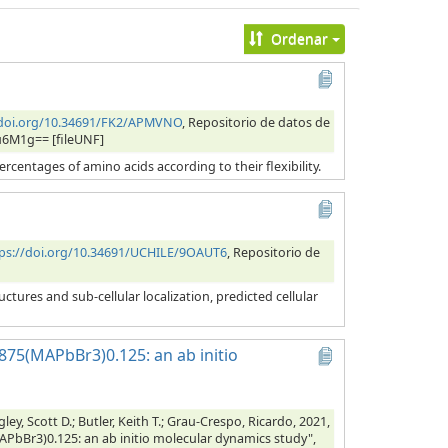
Ordenar
/doi.org/10.34691/FK2/APMVNO
, Repositorio de datos de
u6M1g== [fileUNF]
ercentages of amino acids according to their flexibility.
ps://doi.org/10.34691/UCHILE/9OAUT6
, Repositorio de
tures and sub-cellular localization, predicted cellular
875(MAPbBr3)0.125: an ab initio
y, Scott D.; Butler, Keith T.; Grau-Crespo, Ricardo, 2021,
PbBr3)0.125: an ab initio molecular dynamics study",