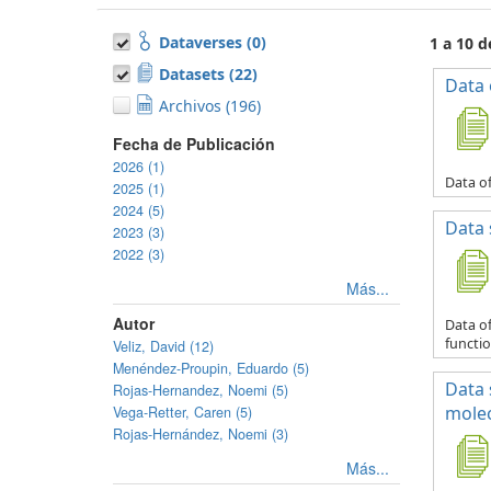
Dataverses (0)
1 a 10 d
Datasets (22)
Data 
Archivos (196)
Fecha de Publicación
2026 (1)
Data of
2025 (1)
2024 (5)
Data 
2023 (3)
2022 (3)
Más...
Autor
Data of
functio
Veliz, David (12)
Menéndez-Proupin, Eduardo (5)
Data 
Rojas-Hernandez, Noemi (5)
molec
Vega-Retter, Caren (5)
Rojas-Hernández, Noemi (3)
Más...