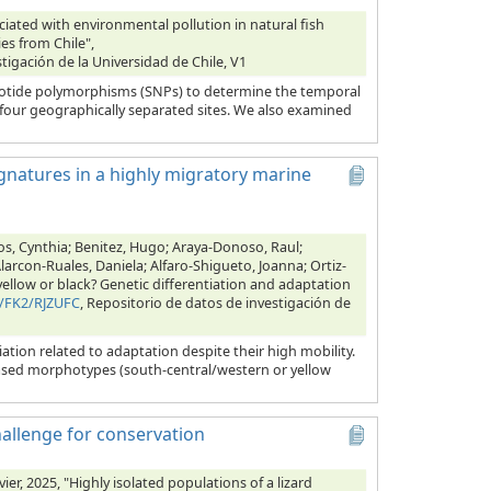
ciated with environmental pollution in natural fish
es from Chile",
tigación de la Universidad de Chile, V1
cleotide polymorphisms (SNPs) to determine the temporal
 four geographically separated sites. We also examined
ignatures in a highly migratory marine
s, Cynthia; Benitez, Hugo; Araya-Donoso, Raul;
arcon-Ruales, Daniela; Alfaro-Shigueto, Joanna; Ortiz-
n, yellow or black? Genetic differentiation and adaptation
1/FK2/RJZUFC
, Repositorio de datos de investigación de
tion related to adaptation despite their high mobility.
based morphotypes (south-central/western or yellow
challenge for conservation
er, 2025, "Highly isolated populations of a lizard