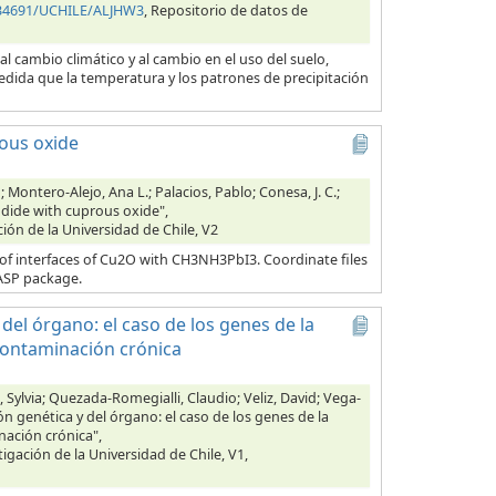
0.34691/UCHILE/ALJHW3
, Repositorio de datos de
al cambio climático y al cambio en el uso del suelo,
edida que la temperatura y los patrones de precipitación
ous oxide
Montero-Alejo, Ana L.; Palacios, Pablo; Conesa, J. C.;
dide with cuprous oxide",
ción de la Universidad de Chile, V2
 of interfaces of Cu2O with CH3NH3PbI3. Coordinate files
VASP package.
del órgano: el caso de los genes de la
contaminación crónica
Sylvia; Quezada-Romegialli, Claudio; Veliz, David; Vega-
n genética y del órgano: el caso de los genes de la
nación crónica",
tigación de la Universidad de Chile, V1,