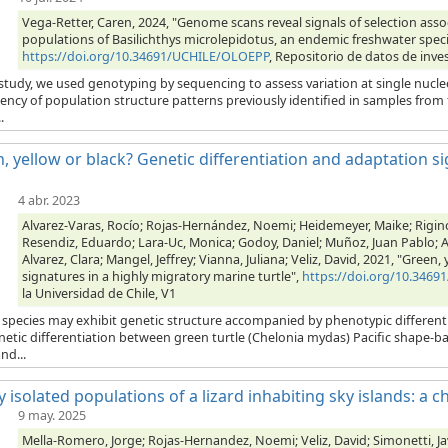
Vega-Retter, Caren, 2024, "Genome scans reveal signals of selection asso
populations of Basilichthys microlepidotus, an endemic freshwater speci
https://doi.org/10.34691/UCHILE/OLOEPP
, Repositorio de datos de inves
s study, we used genotyping by sequencing to assess variation at single nu
ency of population structure patterns previously identified in samples from
.
, yellow or black? Genetic differentiation and adaptation s
4 abr. 2023
Alvarez-Varas, Rocío; Rojas-Hernández, Noemi; Heidemeyer, Maike; Rigino
Resendiz, Eduardo; Lara-Uc, Monica; Godoy, Daniel; Muñoz, Juan Pablo; Al
Alvarez, Clara; Mangel, Jeffrey; Vianna, Juliana; Veliz, David, 2021, "Gree
signatures in a highly migratory marine turtle",
https://doi.org/10.3469
la Universidad de Chile, V1
species may exhibit genetic structure accompanied by phenotypic differentia
netic differentiation between green turtle (Chelonia mydas) Pacific shape-
nd...
y isolated populations of a lizard inhabiting sky islands: a 
9 may. 2025
Mella-Romero, Jorge; Rojas-Hernandez, Noemi; Veliz, David; Simonetti, Javi