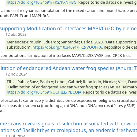
https://doi.org/10.34691/FK2/PXNHBG
, Repositorio de datos de investig
f a molecular dynamics simulation of the mixed cation and mixed halide pero
unds FAPbI3 and MAPbBr3.
supporting Modification of interfaces MAPI/Cu2O by elemen
12 abr. 2023
Menéndez-Proupin, Eduardo; Santander, Carlos, 2023, "Data supporting 
substitution",
https://doi.org/10.34691/FK2/VOOFPA
, Repositorio de da
f computational simulation of interfaces MAPI/Cu2O. VASP and CP2K files.
itation of endangered Andean water frog species (Anura: Te
12 nov. 2024
FIbla, Pablo; Saez, Paola A; Lobos, Gabriel; Rebolledo, Nicolas; Veliz, Dav
"Delimitation of endangered Andean water frog species (Anura: Telmatobi
https://doi.org/10.34691/UCHILE/PBCOJA
, Repositorio de datos de inves
 el estatus taxonómico y la distribución de especies en peligro es crucial p
tes líneas de evidencia (morfología, mtDNA, nu-cDNA: microsatélites y SNP) 
a...
e scans reveal signals of selection associated with environ
ations of Basilichthys microlepidotus, an endemic freshwat
10 jul. 2024