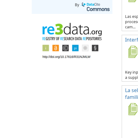
By
Las esp
proceso
cam...
Inter
Key inp
a suppl
La se
famil