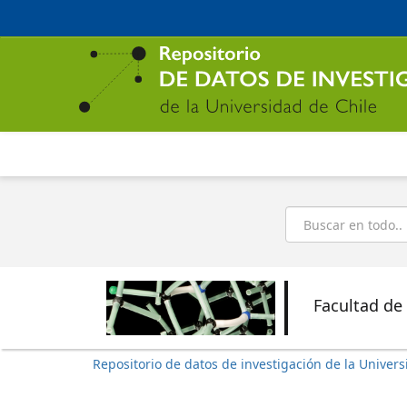
Ir
al
contenido
principal
Buscar
Facultad de
Repositorio de datos de investigación de la Univers