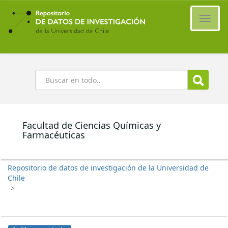
Ir
al
Cambi
contenido
naveg
principal
Buscar
Facultad de Ciencias Químicas y
Farmacéuticas
Repositorio de datos de investigación de la Universidad de
Chile
>