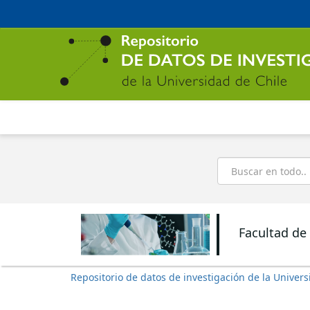
Ir
al
contenido
principal
Buscar
Facultad de
Repositorio de datos de investigación de la Univers