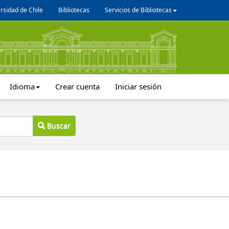
rsidad de Chile
Bibliotecas
Servicios de Bibliotecas
Idioma
Crear cuenta
Iniciar sesión
Buscar