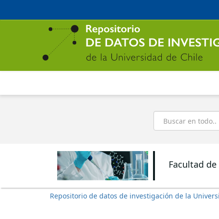
Ir
al
contenido
principal
Buscar
Facultad de
Repositorio de datos de investigación de la Univers