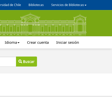
rsidad de Chile
Bibliotecas
Servicios de Bibliotecas
Idioma
Crear cuenta
Iniciar sesión
Buscar