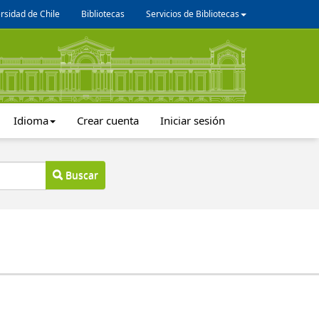
rsidad de Chile
Bibliotecas
Servicios de Bibliotecas
Idioma
Crear cuenta
Iniciar sesión
Buscar