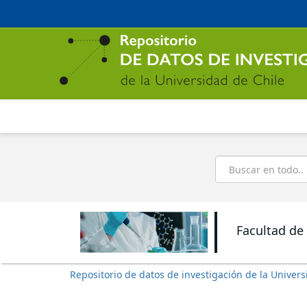
Ir
al
contenido
principal
Buscar
Facultad de
Repositorio de datos de investigación de la Univers