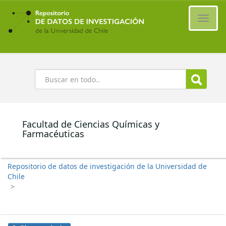
Ir
al
Cambi
contenido
naveg
principal
Buscar
Facultad de Ciencias Químicas y
Farmacéuticas
Repositorio de datos de investigación de la Universidad de
Chile
>