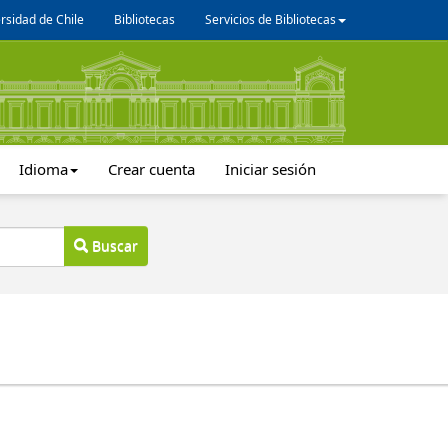
rsidad de Chile
Bibliotecas
Servicios de Bibliotecas
Idioma
Crear cuenta
Iniciar sesión
Buscar