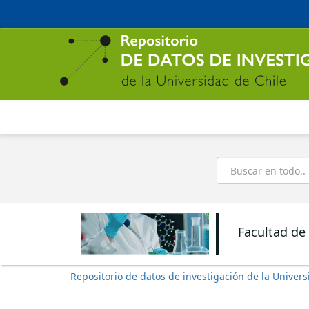
Ir
al
contenido
principal
Buscar
Facultad de
Repositorio de datos de investigación de la Univers