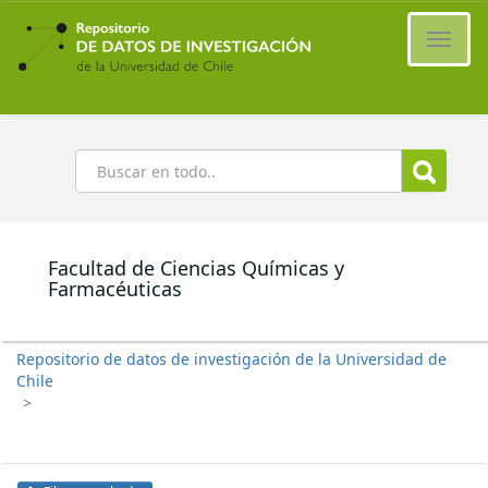
Ir
al
Cambi
contenido
naveg
principal
Buscar
Facultad de Ciencias Químicas y
Farmacéuticas
Repositorio de datos de investigación de la Universidad de
Chile
>