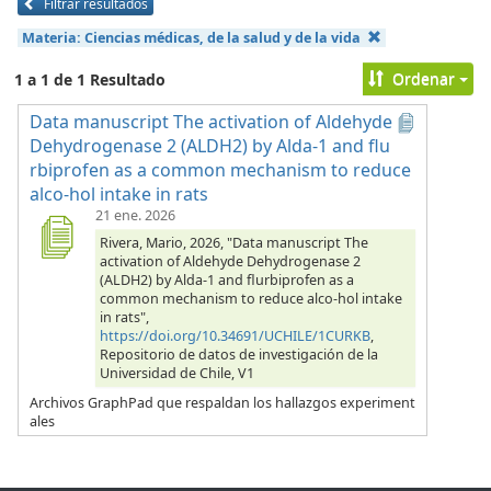
Filtrar resultados
Materia:
Ciencias médicas, de la salud y de la vida
Ordenar
1 a 1 de 1 Resultado
Data manuscript The activation of Aldehyde
Dehydrogenase 2 (ALDH2) by Alda-1 and flu
rbiprofen as a common mechanism to reduce
alco-hol intake in rats
21 ene. 2026
Rivera, Mario, 2026, "Data manuscript The
activation of Aldehyde Dehydrogenase 2
(ALDH2) by Alda-1 and flurbiprofen as a
common mechanism to reduce alco-hol intake
in rats",
https://doi.org/10.34691/UCHILE/1CURKB
,
Repositorio de datos de investigación de la
Universidad de Chile, V1
Archivos GraphPad que respaldan los hallazgos experiment
ales