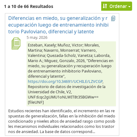
Ordenar
1 a 10 de 66 Resultados
Diferencias en miedo, su generalización y r
ecuperación luego de entrenamiento inhibi
torio Pavloviano, diferencial y latente
5 may. 2026
Esteban, Kasely; Muñoz, Victor; Morales,
Martina; Navarro, Monserrat; Varnero,
Valentina; Quezada-Scholz, Vanetza; Laborda,
Mario A.; Miguez, Gonzalo, 2026, "Diferencias en
miedo, su generalización y recuperación luego
de entrenamiento inhibitorio Pavloviano,
diferencial y latente",
https://doi.org/10.34691/UCHILE/LZVCGP
,
Repositorio de datos de investigación de la
Universidad de Chile, V2,
UNF:6:qc2gUMU1oNLWIT8t35BGWw==
[fileUNF]
Estudios recientes han identificado, el incremento en las re
spuestas de generalización, fallas en la inhibición del miedo
condicionado y niveles altos de ansiedad rasgo como posib
les mecanismos individuales relacionados como los trastor
nos de ansiedad. La base de datos correspond...