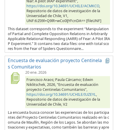
fear: A pilot IRAP experiment",
https://doi.org/10.34691/UCHILE/ACMKCO
,
Repositorio de datos de investigación de la
Universidad de Chile, V1,
UNF:6:Z09l+Q9lR+wCo0lJYFcnDA== [fileUNF]
This dataset corresponds to the experiment “Manipulation
of Partial and Complete Opposition Relations in Arbitrarily
Applicable Relational Responding (AARR) of Fear: A Pilot IRA
P Experiment.” It contains two data files: one with total sco
res from the Fear of Spiders Questionnaire...
Encuesta de evaluación proyecto Centinela
s Comunitarios
20 ene. 2026
Francisco Araos; Paula Cárcamo; Edwin
Niklitschek, 2026, "Encuesta de evaluación
proyecto Centinelas Comunitarios",
https://doi.org/10.34691/UCHILE/IUZEYL
,
Repositorio de datos de investigación de la
Universidad de Chile, V2
La encuesta busca conocer las experiencias de los participa
ntes del Proyecto Centinelas Comunitarios realizado en la c
omuna de Maullín, Región de los Lagos. Se abordan las mo
tivaciones y expectativas, como también las barreras y apre