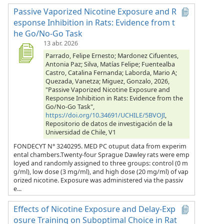
Passive Vaporized Nicotine Exposure and R
esponse Inhibition in Rats: Evidence from t
he Go/No-Go Task
13 abr. 2026
Parrado, Felipe Ernesto; Mardonez Cifuentes,
Antonia Paz; Silva, Matías Felipe; Fuentealba
Castro, Catalina Fernanda; Laborda, Mario A;
Quezada, Vanetza; Miguez, Gonzalo, 2026,
"Passive Vaporized Nicotine Exposure and
Response Inhibition in Rats: Evidence from the
Go/No-Go Task",
https://doi.org/10.34691/UCHILE/5BVOJI
,
Repositorio de datos de investigación de la
Universidad de Chile, V1
FONDECYT N° 3240295. MED PC otuput data from experim
ental chambers.Twenty-four Sprague Dawley rats were emp
loyed and randomly assigned to three groups: control (0 m
g/ml), low dose (3 mg/ml), and high dose (20 mg/ml) of vap
orized nicotine. Exposure was administered via the passiv
e...
Effects of Nicotine Exposure and Delay-Exp
osure Training on Suboptimal Choice in Rat