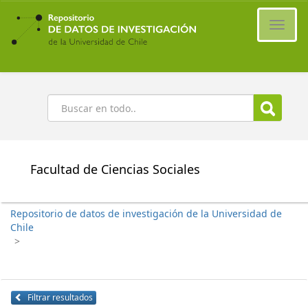
Ir
al
Cambi
contenido
naveg
principal
Buscar
Facultad de Ciencias Sociales
Repositorio de datos de investigación de la Universidad de
Chile
>
Filtrar resultados