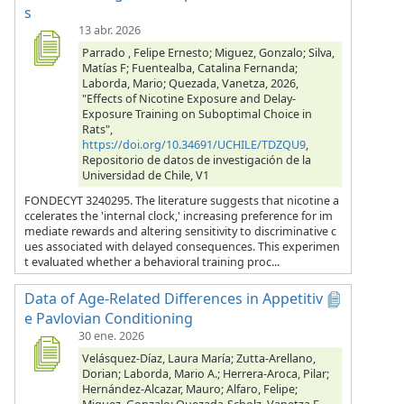
s
13 abr. 2026
Parrado , Felipe Ernesto; Miguez, Gonzalo; Silva,
Matías F; Fuentealba, Catalina Fernanda;
Laborda, Mario; Quezada, Vanetza, 2026,
"Effects of Nicotine Exposure and Delay-
Exposure Training on Suboptimal Choice in
Rats",
https://doi.org/10.34691/UCHILE/TDZQU9
,
Repositorio de datos de investigación de la
Universidad de Chile, V1
FONDECYT 3240295. The literature suggests that nicotine a
ccelerates the 'internal clock,' increasing preference for im
mediate rewards and altering sensitivity to discriminative c
ues associated with delayed consequences. This experimen
t evaluated whether a behavioral training proc...
Data of Age-Related Differences in Appetitiv
e Pavlovian Conditioning
30 ene. 2026
Velásquez-Díaz, Laura María; Zutta-Arellano,
Dorian; Laborda, Mario A.; Herrera-Aroca, Pilar;
Hernández-Alcazar, Mauro; Alfaro, Felipe;