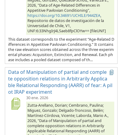
Miguez, Gonzalo; Quezada-Scholz, Vanetza E.,
2026, "Data of Age-Related Differences in
Appetitive Pavlovian Conditioning",
https://doi.org/10.34691/UCHILE/944ZEA
,
Repositorio de datos de investigación de la
Universidad de Chile, V1,
UNF:6:33NhgIrJ4LSaeb8fpClOYw== [fileUNF]
This dataset corresponds to the experiment “Age-Related D
ifferences in Appetitive Pavlovian Conditioning.” It contains
the raw elevation scores obtained across the three experim
ental phases: Acquisition, Extinction, and Renewal. Each ph
ase includes a pooled dataset composed of th...
Data of Manipulation of partial and comple
te opposition relations in Arbitrarily Applica
ble Relational Responding (AARR) of fear: A pil
ot IRAP experiment
30 ene. 2026
Zutta-Arellano, Dorian; Cembrano, Paulina;
Miguez, Gonzalo; Delgado-Troncoso, Belén;
Martínez-Córdova, Vicente; Laborda, Mario A.,
2026, "Data of Manipulation of partial and
complete opposition relations in Arbitrarily
Applicable Relational Responding (AARR) of