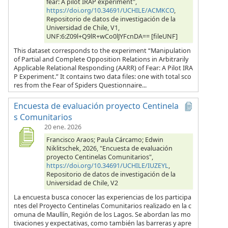
fear: A pilot IRAP experiment",
https://doi.org/10.34691/UCHILE/ACMKCO
,
Repositorio de datos de investigación de la
Universidad de Chile, V1,
UNF:6:Z09l+Q9lR+wCo0lJYFcnDA== [fileUNF]
This dataset corresponds to the experiment “Manipulation
of Partial and Complete Opposition Relations in Arbitrarily
Applicable Relational Responding (AARR) of Fear: A Pilot IRA
P Experiment.” It contains two data files: one with total sco
res from the Fear of Spiders Questionnaire...
Encuesta de evaluación proyecto Centinela
s Comunitarios
20 ene. 2026
Francisco Araos; Paula Cárcamo; Edwin
Niklitschek, 2026, "Encuesta de evaluación
proyecto Centinelas Comunitarios",
https://doi.org/10.34691/UCHILE/IUZEYL
,
Repositorio de datos de investigación de la
Universidad de Chile, V2
La encuesta busca conocer las experiencias de los participa
ntes del Proyecto Centinelas Comunitarios realizado en la c
omuna de Maullín, Región de los Lagos. Se abordan las mo
tivaciones y expectativas, como también las barreras y apre