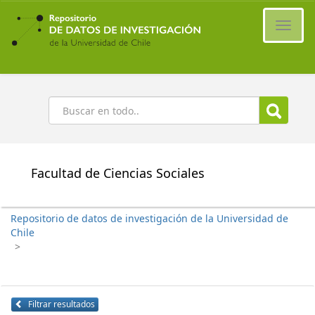
Ir
al
Cambi
contenido
naveg
principal
Buscar
Facultad de Ciencias Sociales
Repositorio de datos de investigación de la Universidad de
Chile
>
Filtrar resultados