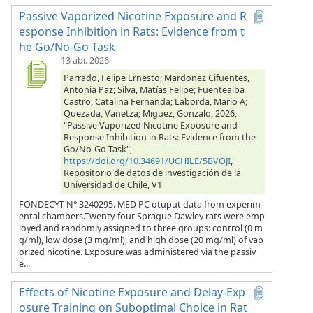
Passive Vaporized Nicotine Exposure and R
esponse Inhibition in Rats: Evidence from t
he Go/No-Go Task
13 abr. 2026
Parrado, Felipe Ernesto; Mardonez Cifuentes,
Antonia Paz; Silva, Matías Felipe; Fuentealba
Castro, Catalina Fernanda; Laborda, Mario A;
Quezada, Vanetza; Miguez, Gonzalo, 2026,
"Passive Vaporized Nicotine Exposure and
Response Inhibition in Rats: Evidence from the
Go/No-Go Task",
https://doi.org/10.34691/UCHILE/5BVOJI
,
Repositorio de datos de investigación de la
Universidad de Chile, V1
FONDECYT N° 3240295. MED PC otuput data from experim
ental chambers.Twenty-four Sprague Dawley rats were emp
loyed and randomly assigned to three groups: control (0 m
g/ml), low dose (3 mg/ml), and high dose (20 mg/ml) of vap
orized nicotine. Exposure was administered via the passiv
e...
Effects of Nicotine Exposure and Delay-Exp
osure Training on Suboptimal Choice in Rat