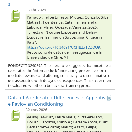
s
13 abr. 2026
Parrado , Felipe Ernesto; Miguez, Gonzalo; Silva,
Matías F; Fuentealba, Catalina Fernanda;
Laborda, Mario; Quezada, Vanetza, 2026,
"Effects of Nicotine Exposure and Delay-
Exposure Training on Suboptimal Choice in
Rats",
https://doi.org/10.34691/UCHILE/TDZQU9
,
Repositorio de datos de investigación de la
Universidad de Chile, V1
FONDECYT 3240295. The literature suggests that nicotine a
ccelerates the 'internal clock,' increasing preference for im
mediate rewards and altering sensitivity to discriminative c
ues associated with delayed consequences. This experimen
t evaluated whether a behavioral training proc...
Data of Age-Related Differences in Appetitiv
e Pavlovian Conditioning
30 ene. 2026
Velásquez-Díaz, Laura María; Zutta-Arellano,
Dorian; Laborda, Mario A.; Herrera-Aroca, Pilar;
Hernández-Alcazar, Mauro; Alfaro, Felipe;