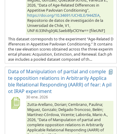
Miguez, Gonzalo; Quezada-Scholz, Vanetza E.,
2026, "Data of Age-Related Differences in
Appetitive Pavlovian Conditioning",
https://doi.org/10.34691/UCHILE/944ZEA
,
Repositorio de datos de investigación de la
Universidad de Chile, V1,
UNF:6:33NhgIrJ4LSaeb8fpClOYw== [fileUNF]
This dataset corresponds to the experiment “Age-Related D
ifferences in Appetitive Pavlovian Conditioning.” It contains
the raw elevation scores obtained across the three experim
ental phases: Acquisition, Extinction, and Renewal. Each ph
ase includes a pooled dataset composed of th...
Data of Manipulation of partial and comple
te opposition relations in Arbitrarily Applica
ble Relational Responding (AARR) of fear: A pil
ot IRAP experiment
30 ene. 2026
Zutta-Arellano, Dorian; Cembrano, Paulina;
Miguez, Gonzalo; Delgado-Troncoso, Belén;
Martínez-Córdova, Vicente; Laborda, Mario A.,
2026, "Data of Manipulation of partial and
complete opposition relations in Arbitrarily
Applicable Relational Responding (AARR) of