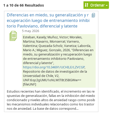
Ordenar
1 a 10 de 66 Resultados
Diferencias en miedo, su generalización y r
ecuperación luego de entrenamiento inhibi
torio Pavloviano, diferencial y latente
5 may. 2026
Esteban, Kasely; Muñoz, Victor; Morales,
Martina; Navarro, Monserrat; Varnero,
Valentina; Quezada-Scholz, Vanetza; Laborda,
Mario A.; Miguez, Gonzalo, 2026, "Diferencias en
miedo, su generalización y recuperación luego
de entrenamiento inhibitorio Pavloviano,
diferencial y latente",
https://doi.org/10.34691/UCHILE/LZVCGP
,
Repositorio de datos de investigación de la
Universidad de Chile, V2,
UNF:6:qc2gUMU1oNLWIT8t35BGWw==
[fileUNF]
Estudios recientes han identificado, el incremento en las re
spuestas de generalización, fallas en la inhibición del miedo
condicionado y niveles altos de ansiedad rasgo como posib
les mecanismos individuales relacionados como los trastor
nos de ansiedad. La base de datos correspond...