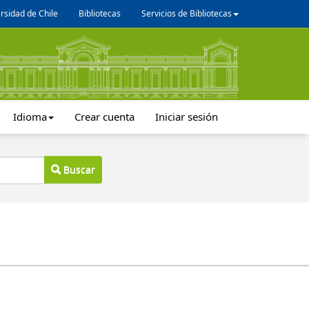
rsidad de Chile
Bibliotecas
Servicios de Bibliotecas
Idioma
Crear cuenta
Iniciar sesión
Buscar