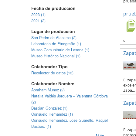
prueb
Fecha de producción
prue
2023 (1)
2021 (2)
Lugar de producción
San Pedro de Atacama (2)
s
Laboratorio de Etnografía (1)
Museo Comunitario de Lasana (1)
Zapa
Museo Histórico Nacional (1)
Colaborador Tipo
Recolector de datos (13)
El zapa
Colaborador Nombre
excelen
Abraham Muñoz (2)
Zapa...
Natalia Valdés Jorquera – Valentina Córdova
(2)
Zapa
Bastían González (1)
Consuelo Hernández (1)
Consuelo Hernández, José Guarello, Raquel
Bastías. (1)
El zapa
protecc
Más...