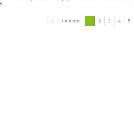
...
(Actual)
«
< Anterior
1
2
3
4
5