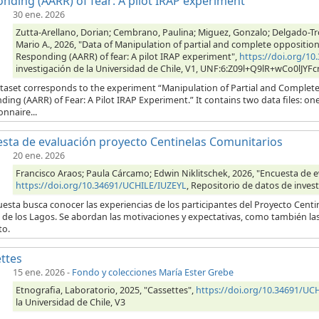
nding (AARR) of fear: A pilot IRAP experiment
30 ene. 2026
Zutta-Arellano, Dorian; Cembrano, Paulina; Miguez, Gonzalo; Delgado-Tr
Mario A., 2026, "Data of Manipulation of partial and complete opposition r
Responding (AARR) of fear: A pilot IRAP experiment",
https://doi.org/
investigación de la Universidad de Chile, V1, UNF:6:Z09l+Q9lR+wCo0lJYF
taset corresponds to the experiment “Manipulation of Partial and Complete O
ing (AARR) of Fear: A Pilot IRAP Experiment.” It contains two data files: one
nnaire...
sta de evaluación proyecto Centinelas Comunitarios
20 ene. 2026
Francisco Araos; Paula Cárcamo; Edwin Niklitschek, 2026, "Encuesta de 
https://doi.org/10.34691/UCHILE/IUZEYL
, Repositorio de datos de invest
esta busca conocer las experiencias de los participantes del Proyecto Cent
de los Lagos. Se abordan las motivaciones y expectativas, como también las 
to.
ttes
15 ene. 2026
-
Fondo y colecciones María Ester Grebe
Etnografia, Laboratorio, 2025, "Cassettes",
https://doi.org/10.34691/U
la Universidad de Chile, V3