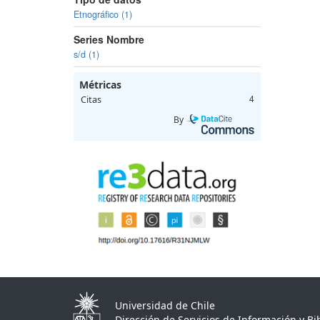
Etnográfico (1)
Series Nombre
s/d (1)
Métricas
Citas
4
By
Universidad de Chile
Dirección de Servicios de Información y Bib