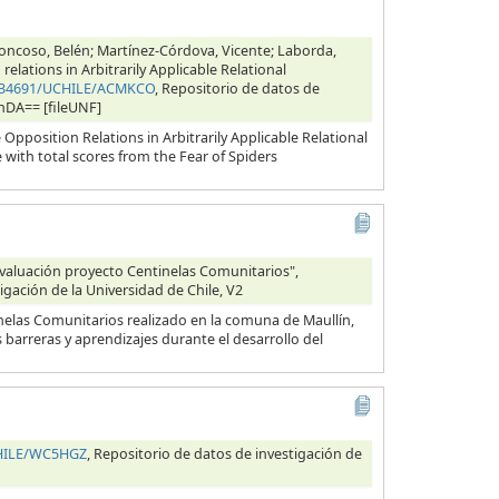
oncoso, Belén; Martínez-Córdova, Vicente; Laborda,
elations in Arbitrarily Applicable Relational
10.34691/UCHILE/ACMKCO
, Repositorio de datos de
cnDA== [fileUNF]
pposition Relations in Arbitrarily Applicable Relational
 with total scores from the Fear of Spiders
evaluación proyecto Centinelas Comunitarios",
igación de la Universidad de Chile, V2
inelas Comunitarios realizado en la comuna de Maullín,
barreras y aprendizajes durante el desarrollo del
CHILE/WC5HGZ
, Repositorio de datos de investigación de