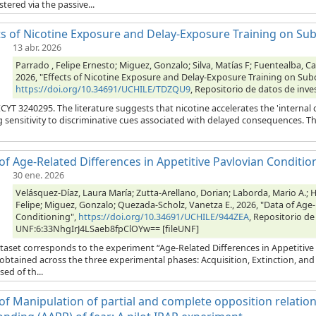
tered via the passive...
ts of Nicotine Exposure and Delay-Exposure Training on Sub
13 abr. 2026
Parrado , Felipe Ernesto; Miguez, Gonzalo; Silva, Matías F; Fuentealba, 
2026, "Effects of Nicotine Exposure and Delay-Exposure Training on Subo
https://doi.org/10.34691/UCHILE/TDZQU9
, Repositorio de datos de inve
T 3240295. The literature suggests that nicotine accelerates the 'internal 
g sensitivity to discriminative cues associated with delayed consequences. 
of Age-Related Differences in Appetitive Pavlovian Conditio
30 ene. 2026
Velásquez-Díaz, Laura María; Zutta-Arellano, Dorian; Laborda, Mario A.; H
Felipe; Miguez, Gonzalo; Quezada-Scholz, Vanetza E., 2026, "Data of Age-
Conditioning",
https://doi.org/10.34691/UCHILE/944ZEA
, Repositorio de
UNF:6:33NhgIrJ4LSaeb8fpClOYw== [fileUNF]
taset corresponds to the experiment “Age-Related Differences in Appetitive 
 obtained across the three experimental phases: Acquisition, Extinction, an
ed of th...
of Manipulation of partial and complete opposition relations