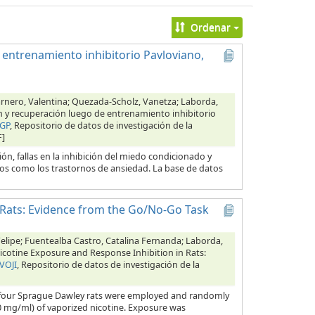
Ordenar
 entrenamiento inhibitorio Pavloviano,
arnero, Valentina; Quezada-Scholz, Vanetza; Laborda,
ón y recuperación luego de entrenamiento inhibitorio
CGP
, Repositorio de datos de investigación de la
F]
ón, fallas en la inhibición del miedo condicionado y
os como los trastornos de ansiedad. La base de datos
 Rats: Evidence from the Go/No-Go Task
Felipe; Fuentealba Castro, Catalina Fernanda; Laborda,
icotine Exposure and Response Inhibition in Rats:
VOJI
, Repositorio de datos de investigación de la
our Sprague Dawley rats were employed and randomly
0 mg/ml) of vaporized nicotine. Exposure was