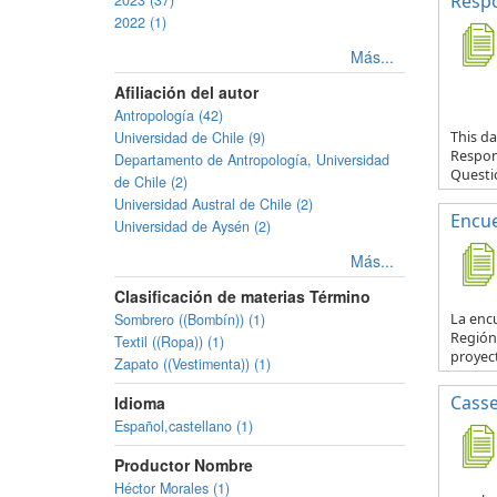
Respo
2023 (37)
2022 (1)
Más...
Afiliación del autor
Antropología (42)
Universidad de Chile (9)
This da
Respond
Departamento de Antropología, Universidad
Questio
de Chile (2)
Universidad Austral de Chile (2)
Encue
Universidad de Aysén (2)
Más...
Clasificación de materias Término
Sombrero ((Bombín)) (1)
La encu
Región 
Textil ((Ropa)) (1)
proyec
Zapato ((Vestimenta)) (1)
Casse
Idioma
Español,castellano (1)
Productor Nombre
Héctor Morales (1)