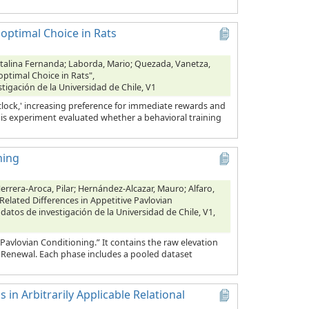
optimal Choice in Rats
Catalina Fernanda; Laborda, Mario; Quezada, Vanetza,
ptimal Choice in Rats",
stigación de la Universidad de Chile, V1
clock,' increasing preference for immediate rewards and
This experiment evaluated whether a behavioral training
ning
errera-Aroca, Pilar; Hernández-Alcazar, Mauro; Alfaro,
Related Differences in Appetitive Pavlovian
 datos de investigación de la Universidad de Chile, V1,
Pavlovian Conditioning.” It contains the raw elevation
d Renewal. Each phase includes a pooled dataset
 in Arbitrarily Applicable Relational