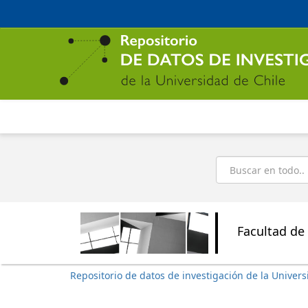
Ir
al
contenido
principal
Buscar
Facultad de 
Repositorio de datos de investigación de la Univers