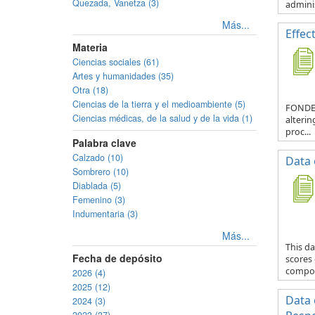
Quezada, Vanetza (3)
adminis
Más...
Effec
Materia
Ciencias sociales (61)
Artes y humanidades (35)
Otra (18)
Ciencias de la tierra y el medioambiente (5)
FONDECY
Ciencias médicas, de la salud y de la vida (1)
alterin
proc...
Palabra clave
Calzado (10)
Data 
Sombrero (10)
Diablada (5)
Femenino (3)
Indumentaria (3)
Más...
This da
Fecha de depósito
scores
compos
2026 (4)
2025 (12)
Data 
2024 (3)