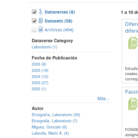
Dataverses (8)
1 a 10 d
Datasets (58)
Difer
Archivos (494)
difer
Dataverse Category
Laboratorio (1)
Fecha de Publicación
2026 (6)
Estudio
2025 (19)
nivele
2024 (12)
corresp
2023 (27)
2022 (1)
Passi
Más...
Autor
Etnografía, Laboratorio (35)
Etnografia, Laboratorio (7)
Miguez, Gonzalo (6)
FONDEC
Laborda, Mario A. (4)
assign