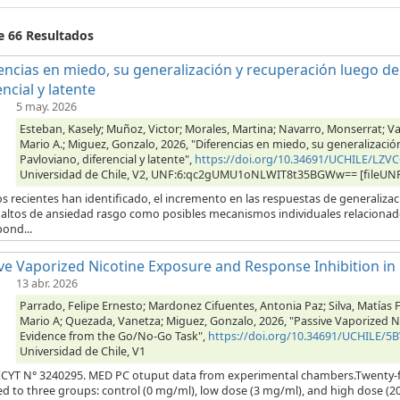
e 66 Resultados
encias en miedo, su generalización y recuperación luego de
encial y latente
5 may. 2026
Esteban, Kasely; Muñoz, Victor; Morales, Martina; Navarro, Monserrat; V
Mario A.; Miguez, Gonzalo, 2026, "Diferencias en miedo, su generalizaci
Pavloviano, diferencial y latente",
https://doi.org/10.34691/UCHILE/LZV
Universidad de Chile, V2, UNF:6:qc2gUMU1oNLWIT8t35BGWw== [fileUN
s recientes han identificado, el incremento en las respuestas de generalizaci
s altos de ansiedad rasgo como posibles mecanismos individuales relacionad
ond...
ve Vaporized Nicotine Exposure and Response Inhibition in
13 abr. 2026
Parrado, Felipe Ernesto; Mardonez Cifuentes, Antonia Paz; Silva, Matías 
Mario A; Quezada, Vanetza; Miguez, Gonzalo, 2026, "Passive Vaporized N
Evidence from the Go/No-Go Task",
https://doi.org/10.34691/UCHILE/5B
Universidad de Chile, V1
YT N° 3240295. MED PC otuput data from experimental chambers.Twenty-f
ed to three groups: control (0 mg/ml), low dose (3 mg/ml), and high dose (2