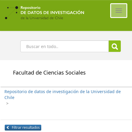
Ir
al
Cambi
contenido
naveg
principal
Buscar
Facultad de Ciencias Sociales
Repositorio de datos de investigación de la Universidad de
Chile
>
Filtrar resultados