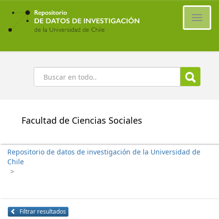
Ir
al
Cambi
contenido
naveg
principal
Buscar
Facultad de Ciencias Sociales
Repositorio de datos de investigación de la Universidad de
Chile
>
Filtrar resultados