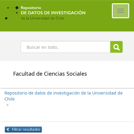
Ir
al
Cambi
contenido
naveg
principal
Buscar
Facultad de Ciencias Sociales
Repositorio de datos de investigación de la Universidad de
Chile
>
Filtrar resultados