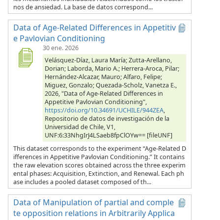
nos de ansiedad. La base de datos correspond...
Data of Age-Related Differences in Appetitiv
e Pavlovian Conditioning
30 ene. 2026
Velásquez-Díaz, Laura María; Zutta-Arellano,
Dorian; Laborda, Mario A.; Herrera-Aroca, Pilar;
Hernández-Alcazar, Mauro; Alfaro, Felipe;
Miguez, Gonzalo; Quezada-Scholz, Vanetza E.,
2026, "Data of Age-Related Differences in
Appetitive Pavlovian Conditioning",
https://doi.org/10.34691/UCHILE/944ZEA
,
Repositorio de datos de investigación de la
Universidad de Chile, V1,
UNF:6:33NhgIrJ4LSaeb8fpClOYw== [fileUNF]
This dataset corresponds to the experiment “Age-Related D
ifferences in Appetitive Pavlovian Conditioning.” It contains
the raw elevation scores obtained across the three experim
ental phases: Acquisition, Extinction, and Renewal. Each ph
ase includes a pooled dataset composed of th...
Data of Manipulation of partial and comple
te opposition relations in Arbitrarily Applica