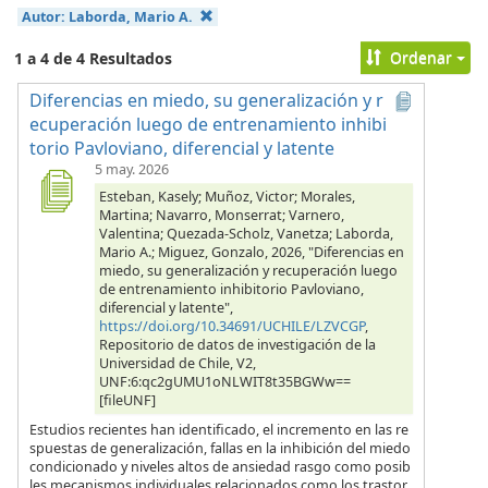
Autor:
Laborda, Mario A.
Ordenar
1 a 4 de 4 Resultados
Diferencias en miedo, su generalización y r
ecuperación luego de entrenamiento inhibi
torio Pavloviano, diferencial y latente
5 may. 2026
Esteban, Kasely; Muñoz, Victor; Morales,
Martina; Navarro, Monserrat; Varnero,
Valentina; Quezada-Scholz, Vanetza; Laborda,
Mario A.; Miguez, Gonzalo, 2026, "Diferencias en
miedo, su generalización y recuperación luego
de entrenamiento inhibitorio Pavloviano,
diferencial y latente",
https://doi.org/10.34691/UCHILE/LZVCGP
,
Repositorio de datos de investigación de la
Universidad de Chile, V2,
UNF:6:qc2gUMU1oNLWIT8t35BGWw==
[fileUNF]
Estudios recientes han identificado, el incremento en las re
spuestas de generalización, fallas en la inhibición del miedo
condicionado y niveles altos de ansiedad rasgo como posib
les mecanismos individuales relacionados como los trastor