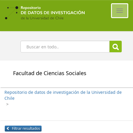
Ir
al
Cambi
contenido
naveg
principal
Buscar
Facultad de Ciencias Sociales
Repositorio de datos de investigación de la Universidad de
Chile
>
Filtrar resultados