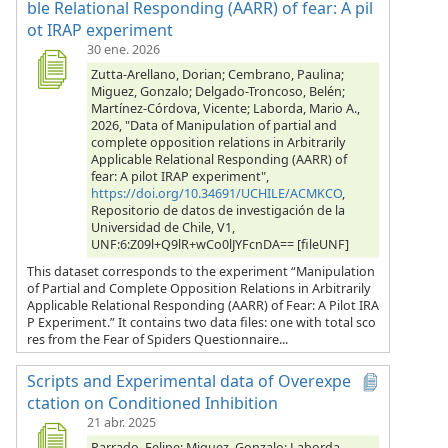
ble Relational Responding (AARR) of fear: A pil
ot IRAP experiment
30 ene. 2026
Zutta-Arellano, Dorian; Cembrano, Paulina;
Miguez, Gonzalo; Delgado-Troncoso, Belén;
Martínez-Córdova, Vicente; Laborda, Mario A.,
2026, "Data of Manipulation of partial and
complete opposition relations in Arbitrarily
Applicable Relational Responding (AARR) of
fear: A pilot IRAP experiment",
https://doi.org/10.34691/UCHILE/ACMKCO
,
Repositorio de datos de investigación de la
Universidad de Chile, V1,
UNF:6:Z09l+Q9lR+wCo0lJYFcnDA== [fileUNF]
This dataset corresponds to the experiment “Manipulation
of Partial and Complete Opposition Relations in Arbitrarily
Applicable Relational Responding (AARR) of Fear: A Pilot IRA
P Experiment.” It contains two data files: one with total sco
res from the Fear of Spiders Questionnaire...
Scripts and Experimental data of Overexpe
ctation on Conditioned Inhibition
21 abr. 2025
Parrado, Felipe; Miguez, Gonzalo; Laborda,