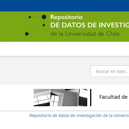
Ir
al
contenido
principal
Buscar
Facultad de 
Repositorio de datos de investigación de la Univers