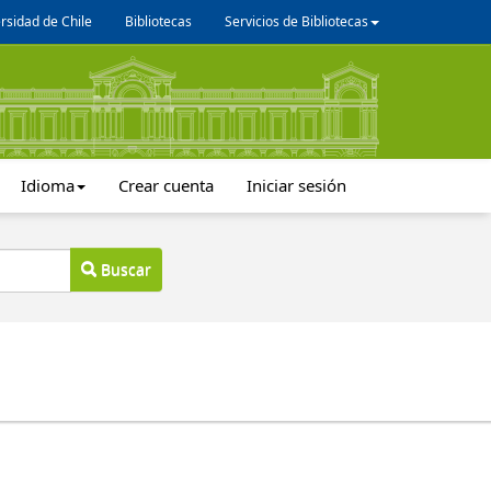
rsidad de Chile
Bibliotecas
Servicios de Bibliotecas
Idioma
Crear cuenta
Iniciar sesión
Buscar