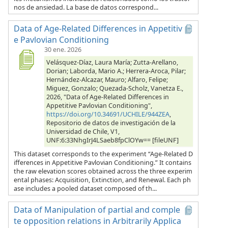
nos de ansiedad. La base de datos correspond...
Data of Age-Related Differences in Appetitiv
e Pavlovian Conditioning
30 ene. 2026
Velásquez-Díaz, Laura María; Zutta-Arellano,
Dorian; Laborda, Mario A.; Herrera-Aroca, Pilar;
Hernández-Alcazar, Mauro; Alfaro, Felipe;
Miguez, Gonzalo; Quezada-Scholz, Vanetza E.,
2026, "Data of Age-Related Differences in
Appetitive Pavlovian Conditioning",
https://doi.org/10.34691/UCHILE/944ZEA
,
Repositorio de datos de investigación de la
Universidad de Chile, V1,
UNF:6:33NhgIrJ4LSaeb8fpClOYw== [fileUNF]
This dataset corresponds to the experiment “Age-Related D
ifferences in Appetitive Pavlovian Conditioning.” It contains
the raw elevation scores obtained across the three experim
ental phases: Acquisition, Extinction, and Renewal. Each ph
ase includes a pooled dataset composed of th...
Data of Manipulation of partial and comple
te opposition relations in Arbitrarily Applica