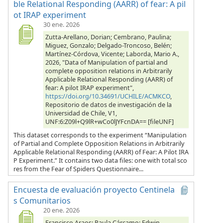
ble Relational Responding (AARR) of fear: A pil
ot IRAP experiment
30 ene. 2026
Zutta-Arellano, Dorian; Cembrano, Paulina;
Miguez, Gonzalo; Delgado-Troncoso, Belén;
Martínez-Córdova, Vicente; Laborda, Mario A.,
2026, "Data of Manipulation of partial and
complete opposition relations in Arbitrarily
Applicable Relational Responding (AARR) of
fear: A pilot IRAP experiment",
https://doi.org/10.34691/UCHILE/ACMKCO
,
Repositorio de datos de investigación de la
Universidad de Chile, V1,
UNF:6:Z09l+Q9lR+wCo0lJYFcnDA== [fileUNF]
This dataset corresponds to the experiment “Manipulation
of Partial and Complete Opposition Relations in Arbitrarily
Applicable Relational Responding (AARR) of Fear: A Pilot IRA
P Experiment.” It contains two data files: one with total sco
res from the Fear of Spiders Questionnaire...
Encuesta de evaluación proyecto Centinela
s Comunitarios
20 ene. 2026
Francisco Araos; Paula Cárcamo; Edwin