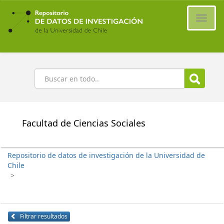
Ir
al
Cambi
contenido
naveg
principal
Buscar
Facultad de Ciencias Sociales
Repositorio de datos de investigación de la Universidad de
Chile
>
Filtrar resultados