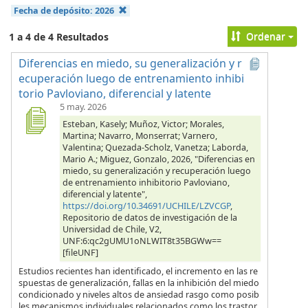
Fecha de depósito:
2026
Ordenar
1 a 4 de 4 Resultados
Diferencias en miedo, su generalización y r
ecuperación luego de entrenamiento inhibi
torio Pavloviano, diferencial y latente
5 may. 2026
Esteban, Kasely; Muñoz, Victor; Morales,
Martina; Navarro, Monserrat; Varnero,
Valentina; Quezada-Scholz, Vanetza; Laborda,
Mario A.; Miguez, Gonzalo, 2026, "Diferencias en
miedo, su generalización y recuperación luego
de entrenamiento inhibitorio Pavloviano,
diferencial y latente",
https://doi.org/10.34691/UCHILE/LZVCGP
,
Repositorio de datos de investigación de la
Universidad de Chile, V2,
UNF:6:qc2gUMU1oNLWIT8t35BGWw==
[fileUNF]
Estudios recientes han identificado, el incremento en las re
spuestas de generalización, fallas en la inhibición del miedo
condicionado y niveles altos de ansiedad rasgo como posib
les mecanismos individuales relacionados como los trastor