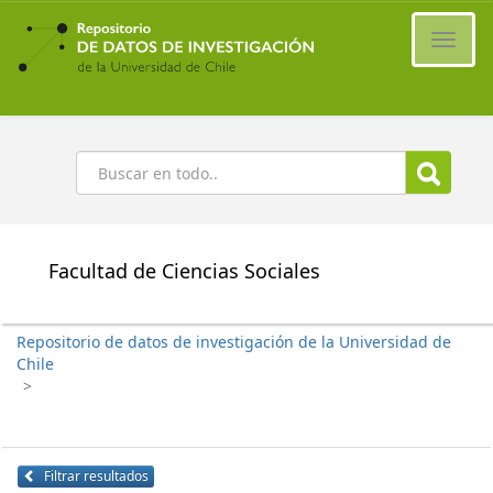
Ir
al
Cambi
contenido
naveg
principal
Buscar
Facultad de Ciencias Sociales
Repositorio de datos de investigación de la Universidad de
Chile
>
Filtrar resultados