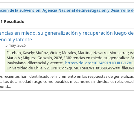
ción de la subvención:
Agencia Nacional de Investigación y Desarrollo d
 1 Resultado
encias en miedo, su generalización y recuperación luego de
encial y latente
5 may. 2026
Esteban, Kasely; Muñoz, Victor; Morales, Martina; Navarro, Monserrat; V
Mario A.; Miguez, Gonzalo, 2026, "Diferencias en miedo, su generalizaci
Pavloviano, diferencial y latente",
https://doi.org/10.34691/UCHILE/LZV
Universidad de Chile, V2, UNF:6:qc2gUMU1oNLWIT8t35BGWw== [fileUN
s recientes han identificado, el incremento en las respuestas de generalizaci
s altos de ansiedad rasgo como posibles mecanismos individuales relacionad
ond...