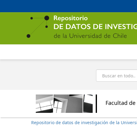
Ir
al
contenido
principal
Buscar
Facultad de 
Repositorio de datos de investigación de la Univers