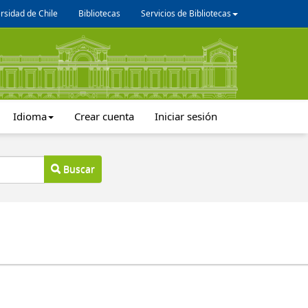
rsidad de Chile
Bibliotecas
Servicios de Bibliotecas
Idioma
Crear cuenta
Iniciar sesión
Buscar