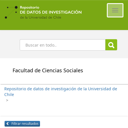
Ir
al
Cambi
contenido
naveg
principal
Buscar
Facultad de Ciencias Sociales
Repositorio de datos de investigación de la Universidad de
Chile
>
Filtrar resultados