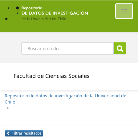
Ir
al
Cambi
contenido
naveg
principal
Buscar
Facultad de Ciencias Sociales
Repositorio de datos de investigación de la Universidad de
Chile
>
Filtrar resultados