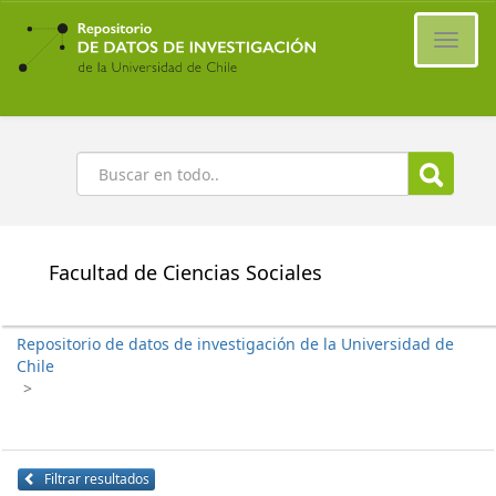
Ir
al
Cambi
contenido
naveg
principal
Buscar
Facultad de Ciencias Sociales
Repositorio de datos de investigación de la Universidad de
Chile
>
Filtrar resultados