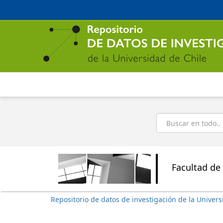
Ir
al
contenido
principal
Buscar
Facultad de 
Repositorio de datos de investigación de la Univers