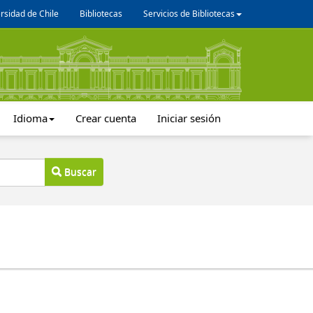
rsidad de Chile
Bibliotecas
Servicios de Bibliotecas
Idioma
Crear cuenta
Iniciar sesión
Buscar