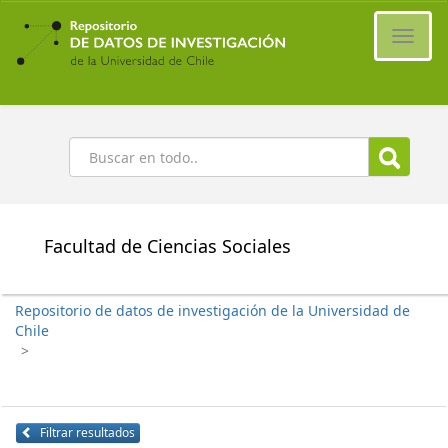
Ir
al
Cambi
contenido
naveg
principal
Buscar
Facultad de Ciencias Sociales
Repositorio de datos de investigación de la Universidad de
Chile
>
Filtrar resultados