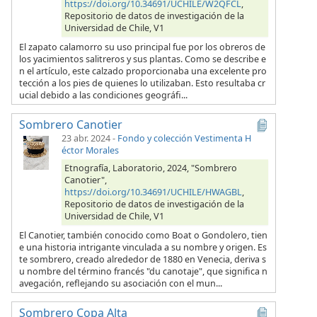
https://doi.org/10.34691/UCHILE/W2QFCL
,
Repositorio de datos de investigación de la
Universidad de Chile, V1
El zapato calamorro su uso principal fue por los obreros de
los yacimientos salitreros y sus plantas. Como se describe e
n el artículo, este calzado proporcionaba una excelente pro
tección a los pies de quienes lo utilizaban. Esto resultaba cr
ucial debido a las condiciones geográfi...
Sombrero Canotier
23 abr. 2024
-
Fondo y colección Vestimenta H
éctor Morales
Etnografía, Laboratorio, 2024, "Sombrero
Canotier",
https://doi.org/10.34691/UCHILE/HWAGBL
,
Repositorio de datos de investigación de la
Universidad de Chile, V1
El Canotier, también conocido como Boat o Gondolero, tien
e una historia intrigante vinculada a su nombre y origen. Es
te sombrero, creado alrededor de 1880 en Venecia, deriva s
u nombre del término francés "du canotaje", que significa n
avegación, reflejando su asociación con el mun...
Sombrero Copa Alta