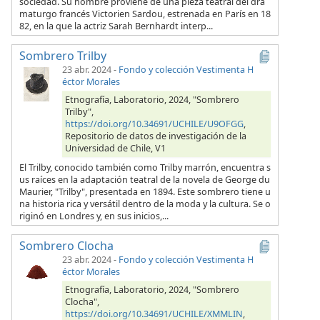
sociedad. Su nombre proviene de una pieza teatral del dra
maturgo francés Victorien Sardou, estrenada en París en 18
82, en la que la actriz Sarah Bernhardt interp...
Sombrero Trilby
23 abr. 2024
-
Fondo y colección Vestimenta H
éctor Morales
Etnografía, Laboratorio, 2024, "Sombrero
Trilby",
https://doi.org/10.34691/UCHILE/U9OFGG
,
Repositorio de datos de investigación de la
Universidad de Chile, V1
El Trilby, conocido también como Trilby marrón, encuentra s
us raíces en la adaptación teatral de la novela de George du
Maurier, "Trilby", presentada en 1894. Este sombrero tiene u
na historia rica y versátil dentro de la moda y la cultura. Se o
riginó en Londres y, en sus inicios,...
Sombrero Clocha
23 abr. 2024
-
Fondo y colección Vestimenta H
éctor Morales
Etnografía, Laboratorio, 2024, "Sombrero
Clocha",
https://doi.org/10.34691/UCHILE/XMMLIN
,