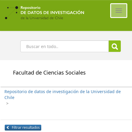
Ir
al
Cambi
contenido
naveg
principal
Buscar
Facultad de Ciencias Sociales
Repositorio de datos de investigación de la Universidad de
Chile
>
Filtrar resultados