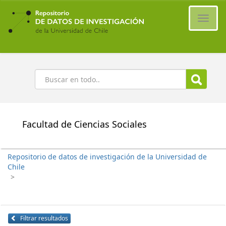
Ir
al
Cambi
contenido
naveg
principal
Buscar
Facultad de Ciencias Sociales
Repositorio de datos de investigación de la Universidad de
Chile
>
Filtrar resultados