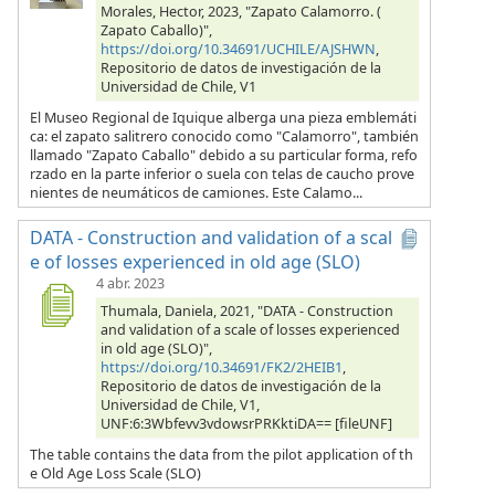
Morales, Hector, 2023, "Zapato Calamorro. (
Zapato Caballo)",
https://doi.org/10.34691/UCHILE/AJSHWN
,
Repositorio de datos de investigación de la
Universidad de Chile, V1
El Museo Regional de Iquique alberga una pieza emblemáti
ca: el zapato salitrero conocido como "Calamorro", también
llamado "Zapato Caballo" debido a su particular forma, refo
rzado en la parte inferior o suela con telas de caucho prove
nientes de neumáticos de camiones. Este Calamo...
DATA - Construction and validation of a scal
e of losses experienced in old age (SLO)
4 abr. 2023
Thumala, Daniela, 2021, "DATA - Construction
and validation of a scale of losses experienced
in old age (SLO)",
https://doi.org/10.34691/FK2/2HEIB1
,
Repositorio de datos de investigación de la
Universidad de Chile, V1,
UNF:6:3Wbfevv3vdowsrPRKktiDA== [fileUNF]
The table contains the data from the pilot application of th
e Old Age Loss Scale (SLO)