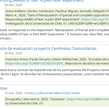
nding (AARR) of fear: A pilot IRAP experiment
30 ene. 2026
Zutta-Arellano, Dorian; Cembrano, Paulina; Miguez, Gonzalo; Delgado-Tr
Mario A., 2026, "Data of Manipulation of partial and complete opposition r
Responding (AARR) of fear: A pilot IRAP experiment",
https://doi.org/
investigación de la Universidad de Chile, V1, UNF:6:Z09l+Q9lR+wCo0lJYF
taset corresponds to the experiment “Manipulation of Partial and Complete O
ing (AARR) of Fear: A Pilot IRAP Experiment.” It contains two data files: one
nnaire...
sta de evaluación proyecto Centinelas Comunitarios
20 ene. 2026
Francisco Araos; Paula Cárcamo; Edwin Niklitschek, 2026, "Encuesta de 
https://doi.org/10.34691/UCHILE/IUZEYL
, Repositorio de datos de invest
esta busca conocer las experiencias de los participantes del Proyecto Cent
de los Lagos. Se abordan las motivaciones y expectativas, como también las 
to.
ttes
15 ene. 2026
-
Fondo y colecciones María Ester Grebe
Etnografia, Laboratorio, 2025, "Cassettes",
https://doi.org/10.34691/U
la Universidad de Chile, V3