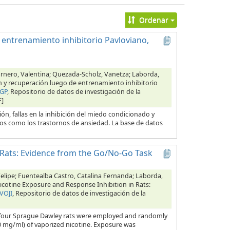
Ordenar
 entrenamiento inhibitorio Pavloviano,
arnero, Valentina; Quezada-Scholz, Vanetza; Laborda,
ón y recuperación luego de entrenamiento inhibitorio
CGP
, Repositorio de datos de investigación de la
F]
ón, fallas en la inhibición del miedo condicionado y
os como los trastornos de ansiedad. La base de datos
 Rats: Evidence from the Go/No-Go Task
Felipe; Fuentealba Castro, Catalina Fernanda; Laborda,
icotine Exposure and Response Inhibition in Rats:
VOJI
, Repositorio de datos de investigación de la
our Sprague Dawley rats were employed and randomly
0 mg/ml) of vaporized nicotine. Exposure was