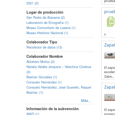
prueb
2021 (2)
prue
Lugar de producción
San Pedro de Atacama (2)
Laboratorio de Etnografía (1)
Museo Comunitario de Lasana (1)
Museo Histórico Nacional (1)
s
Colaborador Tipo
Zapa
Recolector de datos (13)
Colaborador Nombre
Abraham Muñoz (2)
Natalia Valdés Jorquera – Valentina Córdova
El zapa
(2)
excelen
Zapa...
Bastían González (1)
Consuelo Hernández (1)
Zapa
Consuelo Hernández, José Guarello, Raquel
Bastías. (1)
Más...
Información de la subvención
El zapa
ANID (1)
protecc