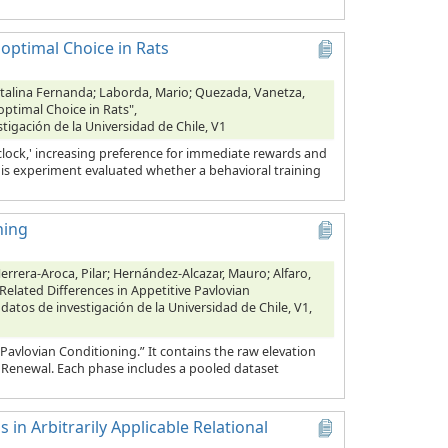
optimal Choice in Rats
Catalina Fernanda; Laborda, Mario; Quezada, Vanetza,
ptimal Choice in Rats",
stigación de la Universidad de Chile, V1
clock,' increasing preference for immediate rewards and
This experiment evaluated whether a behavioral training
ning
errera-Aroca, Pilar; Hernández-Alcazar, Mauro; Alfaro,
Related Differences in Appetitive Pavlovian
 datos de investigación de la Universidad de Chile, V1,
Pavlovian Conditioning.” It contains the raw elevation
d Renewal. Each phase includes a pooled dataset
 in Arbitrarily Applicable Relational