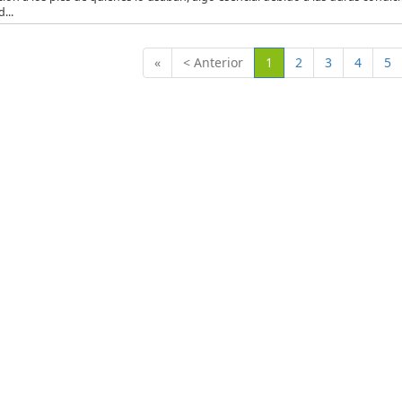
...
(Actual)
«
< Anterior
1
2
3
4
5