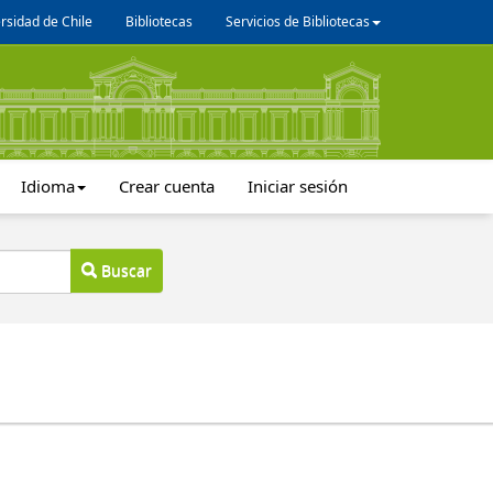
rsidad de Chile
Bibliotecas
Servicios de Bibliotecas
Idioma
Crear cuenta
Iniciar sesión
Buscar