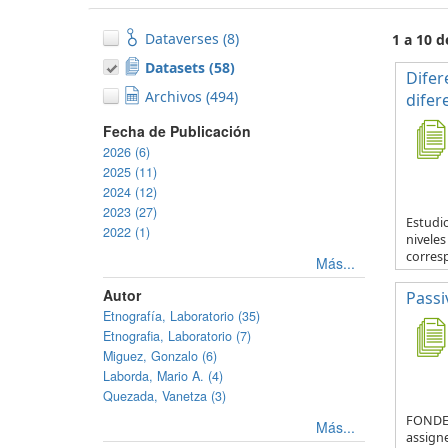
Dataverses (8)
1 a 10 d
Datasets (58)
Difer
Archivos (494)
difer
Fecha de Publicación
2026 (6)
2025 (11)
2024 (12)
2023 (27)
Estudio
2022 (1)
nivele
corresp
Más...
Autor
Passi
Etnografía, Laboratorio (35)
Etnografia, Laboratorio (7)
Miguez, Gonzalo (6)
Laborda, Mario A. (4)
Quezada, Vanetza (3)
FONDEC
Más...
assign