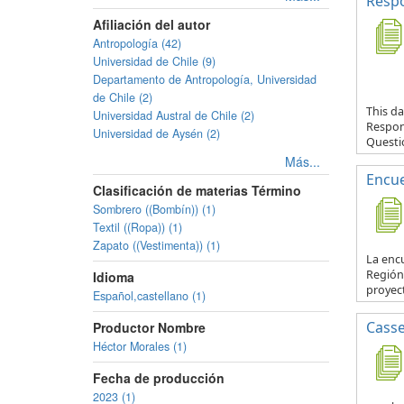
Respo
Afiliación del autor
Antropología (42)
Universidad de Chile (9)
Departamento de Antropología, Universidad
de Chile (2)
This da
Universidad Austral de Chile (2)
Respond
Universidad de Aysén (2)
Questio
Más...
Encue
Clasificación de materias Término
Sombrero ((Bombín)) (1)
Textil ((Ropa)) (1)
Zapato ((Vestimenta)) (1)
La encu
Región 
Idioma
proyec
Español,castellano (1)
Casse
Productor Nombre
Héctor Morales (1)
Fecha de producción
2023 (1)