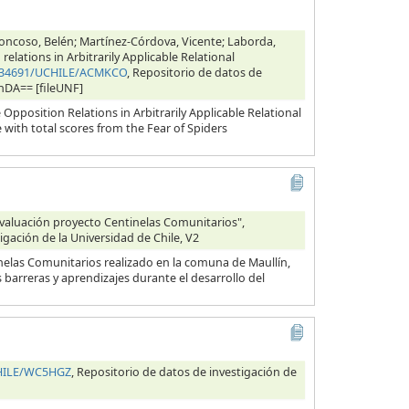
oncoso, Belén; Martínez-Córdova, Vicente; Laborda,
elations in Arbitrarily Applicable Relational
10.34691/UCHILE/ACMKCO
, Repositorio de datos de
cnDA== [fileUNF]
pposition Relations in Arbitrarily Applicable Relational
 with total scores from the Fear of Spiders
evaluación proyecto Centinelas Comunitarios",
igación de la Universidad de Chile, V2
inelas Comunitarios realizado en la comuna de Maullín,
barreras y aprendizajes durante el desarrollo del
CHILE/WC5HGZ
, Repositorio de datos de investigación de