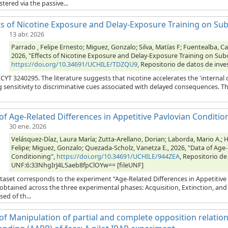
tered via the passive...
ts of Nicotine Exposure and Delay-Exposure Training on Sub
13 abr. 2026
Parrado , Felipe Ernesto; Miguez, Gonzalo; Silva, Matías F; Fuentealba, 
2026, "Effects of Nicotine Exposure and Delay-Exposure Training on Subo
https://doi.org/10.34691/UCHILE/TDZQU9
, Repositorio de datos de inve
T 3240295. The literature suggests that nicotine accelerates the 'internal 
g sensitivity to discriminative cues associated with delayed consequences. 
of Age-Related Differences in Appetitive Pavlovian Conditio
30 ene. 2026
Velásquez-Díaz, Laura María; Zutta-Arellano, Dorian; Laborda, Mario A.; H
Felipe; Miguez, Gonzalo; Quezada-Scholz, Vanetza E., 2026, "Data of Age-
Conditioning",
https://doi.org/10.34691/UCHILE/944ZEA
, Repositorio de
UNF:6:33NhgIrJ4LSaeb8fpClOYw== [fileUNF]
taset corresponds to the experiment “Age-Related Differences in Appetitive 
 obtained across the three experimental phases: Acquisition, Extinction, an
ed of th...
of Manipulation of partial and complete opposition relations