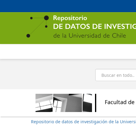
Ir
al
contenido
principal
Buscar
Facultad de 
Repositorio de datos de investigación de la Univers