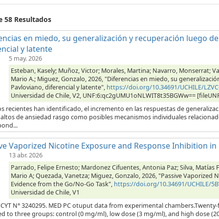
e 58 Resultados
encias en miedo, su generalización y recuperación luego de
encial y latente
5 may. 2026
Esteban, Kasely; Muñoz, Victor; Morales, Martina; Navarro, Monserrat; V
Mario A.; Miguez, Gonzalo, 2026, "Diferencias en miedo, su generalizaci
Pavloviano, diferencial y latente",
https://doi.org/10.34691/UCHILE/LZV
Universidad de Chile, V2, UNF:6:qc2gUMU1oNLWIT8t35BGWw== [fileUN
s recientes han identificado, el incremento en las respuestas de generalizaci
s altos de ansiedad rasgo como posibles mecanismos individuales relacionad
ond...
ve Vaporized Nicotine Exposure and Response Inhibition in
13 abr. 2026
Parrado, Felipe Ernesto; Mardonez Cifuentes, Antonia Paz; Silva, Matías 
Mario A; Quezada, Vanetza; Miguez, Gonzalo, 2026, "Passive Vaporized N
Evidence from the Go/No-Go Task",
https://doi.org/10.34691/UCHILE/5B
Universidad de Chile, V1
YT N° 3240295. MED PC otuput data from experimental chambers.Twenty-f
ed to three groups: control (0 mg/ml), low dose (3 mg/ml), and high dose (2