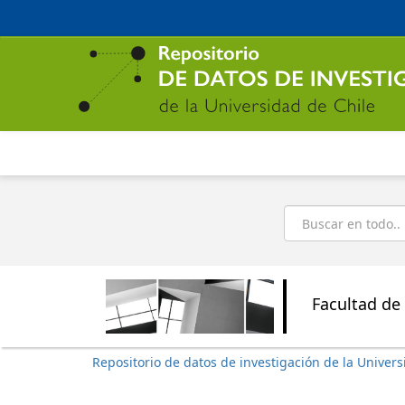
Ir
al
contenido
principal
Buscar
Facultad de 
Repositorio de datos de investigación de la Univers