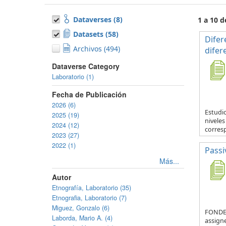
Dataverses (8)
1 a 10 d
Datasets (58)
Difer
Archivos (494)
difer
Dataverse Category
Laboratorio (1)
Fecha de Publicación
2026 (6)
Estudio
2025 (19)
nivele
2024 (12)
corresp
2023 (27)
2022 (1)
Passi
Más...
Autor
Etnografía, Laboratorio (35)
Etnografia, Laboratorio (7)
Miguez, Gonzalo (6)
FONDEC
Laborda, Mario A. (4)
assign