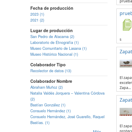
prueb
Fecha de producción
prue
2023 (1)
2021 (2)
Lugar de producción
San Pedro de Atacama (2)
s
Laboratorio de Etnografía (1)
Museo Comunitario de Lasana (1)
Zapa
Museo Histórico Nacional (1)
Colaborador Tipo
Recolector de datos (13)
El zapa
Colaborador Nombre
excelen
Abraham Muñoz (2)
Zapa...
Natalia Valdés Jorquera – Valentina Córdova
(2)
Zapa
Bastían González (1)
Consuelo Hernández (1)
Consuelo Hernández, José Guarello, Raquel
Bastías. (1)
El zapa
protecc
Más...