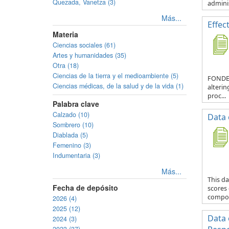
Quezada, Vanetza (3)
adminis
Más...
Effec
Materia
Ciencias sociales (61)
Artes y humanidades (35)
Otra (18)
Ciencias de la tierra y el medioambiente (5)
FONDECY
Ciencias médicas, de la salud y de la vida (1)
alterin
proc...
Palabra clave
Calzado (10)
Data 
Sombrero (10)
Diablada (5)
Femenino (3)
Indumentaria (3)
Más...
This da
Fecha de depósito
scores
compos
2026 (4)
2025 (12)
Data 
2024 (3)