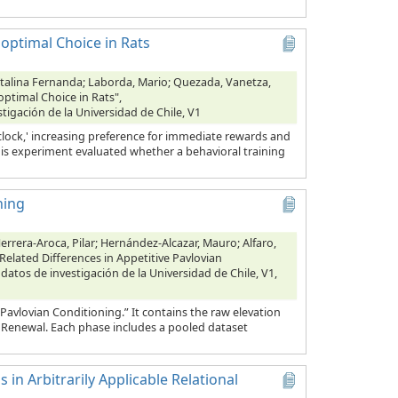
optimal Choice in Rats
Catalina Fernanda; Laborda, Mario; Quezada, Vanetza,
ptimal Choice in Rats",
stigación de la Universidad de Chile, V1
clock,' increasing preference for immediate rewards and
This experiment evaluated whether a behavioral training
ning
errera-Aroca, Pilar; Hernández-Alcazar, Mauro; Alfaro,
Related Differences in Appetitive Pavlovian
 datos de investigación de la Universidad de Chile, V1,
Pavlovian Conditioning.” It contains the raw elevation
d Renewal. Each phase includes a pooled dataset
 in Arbitrarily Applicable Relational