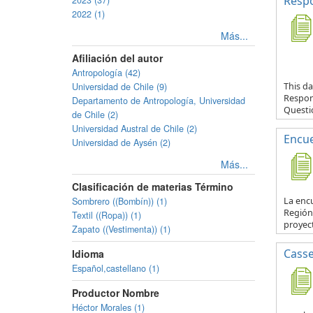
Respo
2023 (37)
2022 (1)
Más...
Afiliación del autor
Antropología (42)
Universidad de Chile (9)
This da
Respond
Departamento de Antropología, Universidad
Questio
de Chile (2)
Universidad Austral de Chile (2)
Encue
Universidad de Aysén (2)
Más...
Clasificación de materias Término
Sombrero ((Bombín)) (1)
La encu
Región 
Textil ((Ropa)) (1)
proyec
Zapato ((Vestimenta)) (1)
Casse
Idioma
Español,castellano (1)
Productor Nombre
Héctor Morales (1)