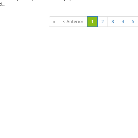
...
(Actual)
«
< Anterior
1
2
3
4
5