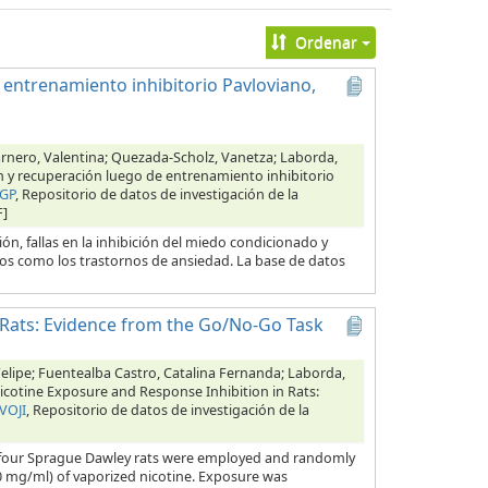
Ordenar
 entrenamiento inhibitorio Pavloviano,
arnero, Valentina; Quezada-Scholz, Vanetza; Laborda,
ón y recuperación luego de entrenamiento inhibitorio
CGP
, Repositorio de datos de investigación de la
F]
ón, fallas en la inhibición del miedo condicionado y
os como los trastornos de ansiedad. La base de datos
 Rats: Evidence from the Go/No-Go Task
Felipe; Fuentealba Castro, Catalina Fernanda; Laborda,
icotine Exposure and Response Inhibition in Rats:
VOJI
, Repositorio de datos de investigación de la
our Sprague Dawley rats were employed and randomly
0 mg/ml) of vaporized nicotine. Exposure was