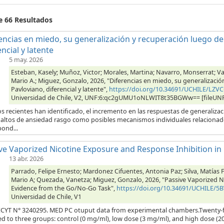
e 66 Resultados
encias en miedo, su generalización y recuperación luego de
encial y latente
5 may. 2026
Esteban, Kasely; Muñoz, Victor; Morales, Martina; Navarro, Monserrat; V
Mario A.; Miguez, Gonzalo, 2026, "Diferencias en miedo, su generalizaci
Pavloviano, diferencial y latente",
https://doi.org/10.34691/UCHILE/LZV
Universidad de Chile, V2, UNF:6:qc2gUMU1oNLWIT8t35BGWw== [fileUN
s recientes han identificado, el incremento en las respuestas de generalizaci
s altos de ansiedad rasgo como posibles mecanismos individuales relacionad
ond...
ve Vaporized Nicotine Exposure and Response Inhibition in
13 abr. 2026
Parrado, Felipe Ernesto; Mardonez Cifuentes, Antonia Paz; Silva, Matías 
Mario A; Quezada, Vanetza; Miguez, Gonzalo, 2026, "Passive Vaporized N
Evidence from the Go/No-Go Task",
https://doi.org/10.34691/UCHILE/5B
Universidad de Chile, V1
YT N° 3240295. MED PC otuput data from experimental chambers.Twenty-f
ed to three groups: control (0 mg/ml), low dose (3 mg/ml), and high dose (2