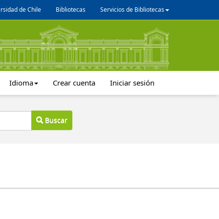
rsidad de Chile
Bibliotecas
Servicios de Bibliotecas
Idioma
Crear cuenta
Iniciar sesión
Buscar