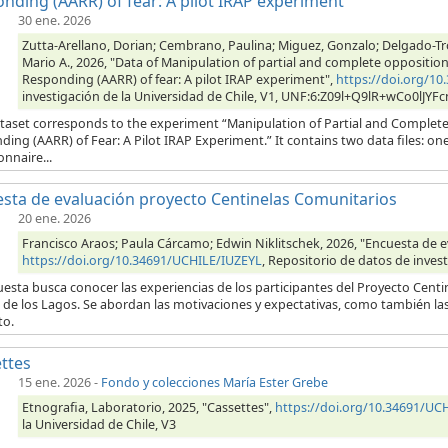
nding (AARR) of fear: A pilot IRAP experiment
30 ene. 2026
Zutta-Arellano, Dorian; Cembrano, Paulina; Miguez, Gonzalo; Delgado-Tr
Mario A., 2026, "Data of Manipulation of partial and complete opposition r
Responding (AARR) of fear: A pilot IRAP experiment",
https://doi.org/
investigación de la Universidad de Chile, V1, UNF:6:Z09l+Q9lR+wCo0lJYF
taset corresponds to the experiment “Manipulation of Partial and Complete O
ing (AARR) of Fear: A Pilot IRAP Experiment.” It contains two data files: one
nnaire...
sta de evaluación proyecto Centinelas Comunitarios
20 ene. 2026
Francisco Araos; Paula Cárcamo; Edwin Niklitschek, 2026, "Encuesta de 
https://doi.org/10.34691/UCHILE/IUZEYL
, Repositorio de datos de invest
esta busca conocer las experiencias de los participantes del Proyecto Cent
de los Lagos. Se abordan las motivaciones y expectativas, como también las 
to.
ttes
15 ene. 2026
-
Fondo y colecciones María Ester Grebe
Etnografia, Laboratorio, 2025, "Cassettes",
https://doi.org/10.34691/U
la Universidad de Chile, V3