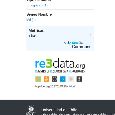
Etnográfico (1)
Series Nombre
s/d (1)
Métricas
Citas
4
By
Universidad de Chile
Dirección de Servicios de Información y Bib