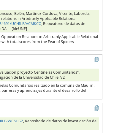
oncoso, Belén; Martínez-Córdova, Vicente; Laborda,
elations in Arbitrarily Applicable Relational
10.34691/UCHILE/ACMKCO
, Repositorio de datos de
cnDA== [fileUNF]
pposition Relations in Arbitrarily Applicable Relational
 with total scores from the Fear of Spiders
evaluación proyecto Centinelas Comunitarios",
igación de la Universidad de Chile, V2
inelas Comunitarios realizado en la comuna de Maullín,
barreras y aprendizajes durante el desarrollo del
CHILE/WC5HGZ
, Repositorio de datos de investigación de