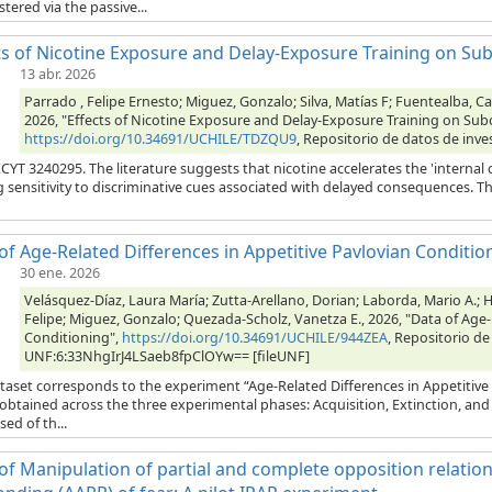
tered via the passive...
ts of Nicotine Exposure and Delay-Exposure Training on Sub
13 abr. 2026
Parrado , Felipe Ernesto; Miguez, Gonzalo; Silva, Matías F; Fuentealba, 
2026, "Effects of Nicotine Exposure and Delay-Exposure Training on Subo
https://doi.org/10.34691/UCHILE/TDZQU9
, Repositorio de datos de inve
T 3240295. The literature suggests that nicotine accelerates the 'internal 
g sensitivity to discriminative cues associated with delayed consequences. 
of Age-Related Differences in Appetitive Pavlovian Conditio
30 ene. 2026
Velásquez-Díaz, Laura María; Zutta-Arellano, Dorian; Laborda, Mario A.; H
Felipe; Miguez, Gonzalo; Quezada-Scholz, Vanetza E., 2026, "Data of Age-
Conditioning",
https://doi.org/10.34691/UCHILE/944ZEA
, Repositorio de
UNF:6:33NhgIrJ4LSaeb8fpClOYw== [fileUNF]
taset corresponds to the experiment “Age-Related Differences in Appetitive 
 obtained across the three experimental phases: Acquisition, Extinction, an
ed of th...
of Manipulation of partial and complete opposition relations