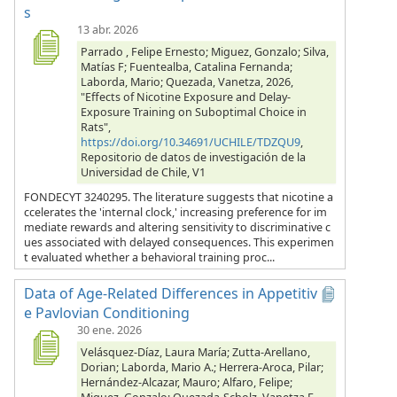
s
13 abr. 2026
Parrado , Felipe Ernesto; Miguez, Gonzalo; Silva,
Matías F; Fuentealba, Catalina Fernanda;
Laborda, Mario; Quezada, Vanetza, 2026,
"Effects of Nicotine Exposure and Delay-
Exposure Training on Suboptimal Choice in
Rats",
https://doi.org/10.34691/UCHILE/TDZQU9
,
Repositorio de datos de investigación de la
Universidad de Chile, V1
FONDECYT 3240295. The literature suggests that nicotine a
ccelerates the 'internal clock,' increasing preference for im
mediate rewards and altering sensitivity to discriminative c
ues associated with delayed consequences. This experimen
t evaluated whether a behavioral training proc...
Data of Age-Related Differences in Appetitiv
e Pavlovian Conditioning
30 ene. 2026
Velásquez-Díaz, Laura María; Zutta-Arellano,
Dorian; Laborda, Mario A.; Herrera-Aroca, Pilar;
Hernández-Alcazar, Mauro; Alfaro, Felipe;