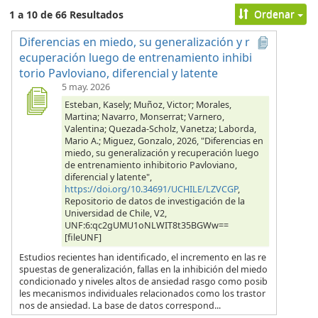
Ordenar
1 a 10 de 66 Resultados
Diferencias en miedo, su generalización y r
ecuperación luego de entrenamiento inhibi
torio Pavloviano, diferencial y latente
5 may. 2026
Esteban, Kasely; Muñoz, Victor; Morales,
Martina; Navarro, Monserrat; Varnero,
Valentina; Quezada-Scholz, Vanetza; Laborda,
Mario A.; Miguez, Gonzalo, 2026, "Diferencias en
miedo, su generalización y recuperación luego
de entrenamiento inhibitorio Pavloviano,
diferencial y latente",
https://doi.org/10.34691/UCHILE/LZVCGP
,
Repositorio de datos de investigación de la
Universidad de Chile, V2,
UNF:6:qc2gUMU1oNLWIT8t35BGWw==
[fileUNF]
Estudios recientes han identificado, el incremento en las re
spuestas de generalización, fallas en la inhibición del miedo
condicionado y niveles altos de ansiedad rasgo como posib
les mecanismos individuales relacionados como los trastor
nos de ansiedad. La base de datos correspond...