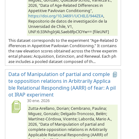
Miguez, Gonzalo; Quezada-Scholz, Vanetza E.,
2026, "Data of Age-Related Differences in
Appetitive Pavlovian Conditioning",
https://doi.org/10.34691/UCHILE/944ZEA
,
Repositorio de datos de investigación de la
Universidad de Chile, V1,
UNF:6:33NhgIrJ4LSaeb8fpClOYw== [fileUNF]
This dataset corresponds to the experiment “Age-Related D
ifferences in Appetitive Pavlovian Conditioning.” It contains
the raw elevation scores obtained across the three experim
ental phases: Acquisition, Extinction, and Renewal. Each ph
ase includes a pooled dataset composed of th...
Data of Manipulation of partial and comple
te opposition relations in Arbitrarily Applica
ble Relational Responding (AARR) of fear: A pil
ot IRAP experiment
30 ene. 2026
Zutta-Arellano, Dorian; Cembrano, Paulina;
Miguez, Gonzalo; Delgado-Troncoso, Belén;
Martínez-Córdova, Vicente; Laborda, Mario A.,
2026, "Data of Manipulation of partial and
complete opposition relations in Arbitrarily
Applicable Relational Responding (AARR) of