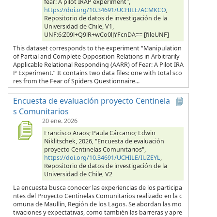
fear: A pilot IRAP experiment",
https://doi.org/10.34691/UCHILE/ACMKCO
,
Repositorio de datos de investigación de la
Universidad de Chile, V1,
UNF:6:Z09l+Q9lR+wCo0lJYFcnDA== [fileUNF]
This dataset corresponds to the experiment “Manipulation
of Partial and Complete Opposition Relations in Arbitrarily
Applicable Relational Responding (AARR) of Fear: A Pilot IRA
P Experiment.” It contains two data files: one with total sco
res from the Fear of Spiders Questionnaire...
Encuesta de evaluación proyecto Centinela
s Comunitarios
20 ene. 2026
Francisco Araos; Paula Cárcamo; Edwin
Niklitschek, 2026, "Encuesta de evaluación
proyecto Centinelas Comunitarios",
https://doi.org/10.34691/UCHILE/IUZEYL
,
Repositorio de datos de investigación de la
Universidad de Chile, V2
La encuesta busca conocer las experiencias de los participa
ntes del Proyecto Centinelas Comunitarios realizado en la c
omuna de Maullín, Región de los Lagos. Se abordan las mo
tivaciones y expectativas, como también las barreras y apre