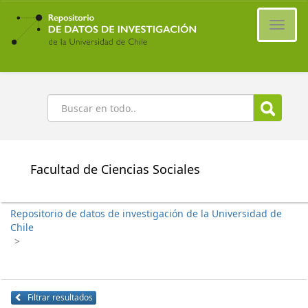
Ir
al
Cambi
contenido
naveg
principal
Buscar
Facultad de Ciencias Sociales
Repositorio de datos de investigación de la Universidad de
Chile
>
Filtrar resultados