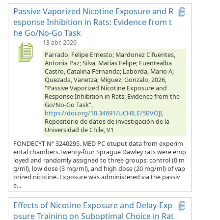
Passive Vaporized Nicotine Exposure and R
esponse Inhibition in Rats: Evidence from t
he Go/No-Go Task
13 abr. 2026
Parrado, Felipe Ernesto; Mardonez Cifuentes,
Antonia Paz; Silva, Matías Felipe; Fuentealba
Castro, Catalina Fernanda; Laborda, Mario A;
Quezada, Vanetza; Miguez, Gonzalo, 2026,
"Passive Vaporized Nicotine Exposure and
Response Inhibition in Rats: Evidence from the
Go/No-Go Task",
https://doi.org/10.34691/UCHILE/5BVOJI
,
Repositorio de datos de investigación de la
Universidad de Chile, V1
FONDECYT N° 3240295. MED PC otuput data from experim
ental chambers.Twenty-four Sprague Dawley rats were emp
loyed and randomly assigned to three groups: control (0 m
g/ml), low dose (3 mg/ml), and high dose (20 mg/ml) of vap
orized nicotine. Exposure was administered via the passiv
e...
Effects of Nicotine Exposure and Delay-Exp
osure Training on Suboptimal Choice in Rat